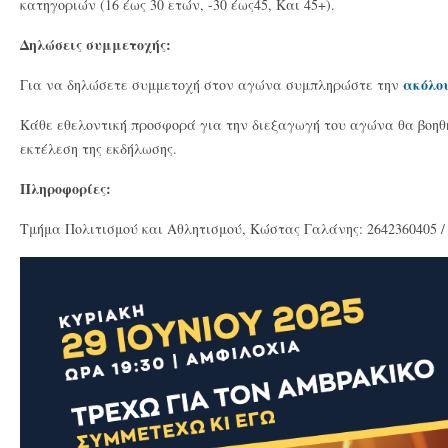
κατηγοριών (16 έως 30 ετών, -30 έως45, Και 45+).
Δηλώσεις συμμετοχής:
ακόλο
Για να δηλώσετε συμμετοχή στον αγώνα συμπληρώστε την
Κάθε εθελοντική προσφορά για την διεξαγωγή του αγώνα θα βοηθ
εκτέλεση της εκδήλωσης.
Πληροφορίες:
Τμήμα Πολιτισμού και Αθλητισμού, Κώστας Γαλάνης: 2642360405 /