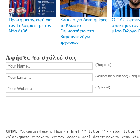
Πρώτη μεταγραφή για
Κλειστό για δέκα ημέρες
Ο ΠΑΣ Σφακι
τον Τηλυκράτη με τον
το Κλειστό
απέκτησε τον 
Νόα Λεβή
Γυμναστήριο στα
μέσο Γιώργο 
Βαρδάνια λόγω
εργασιών
Αφήστε το σχόλιό σας
(Required)
(Will not be published) (Requi
(Optional)
XHTML:
You can use these html tags:
<a href="" title=""> <abbr title="
<blockquote cite=""> <cite> <code> <del datetime=""> <em> <i>