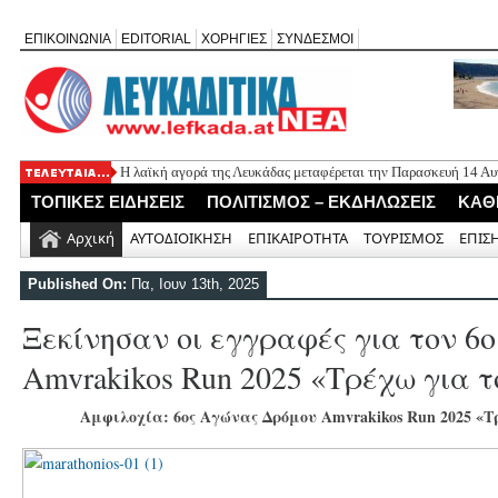
ΕΠΙΚΟΙΝΩΝΙΑ
EDITORIAL
ΧΟΡΗΓΙΕΣ
ΣΥΝΔΕΣΜΟΙ
Η λαϊκή αγορά της Λευκάδας μεταφέρεται την Παρασκευή 14 Α
Εορτασμός της Μεταμόρφωσης στο Μεγανήσι Λευκάδας
ΤΟΠΙΚΕΣ ΕΙΔΗΣΕΙΣ
ΠΟΛΙΤΙΣΜΟΣ – ΕΚΔΗΛΩΣΕΙΣ
ΚΑΘ
Ο Δήμος Λευκάδας προμηθεύεται 40 αντίτυπα του λευκώματος
Τρεις θεματικές ομιλίες στον Ιερό Ναό Μεταμορφώσεως του Σω
Αρχική
ΑΥΤΟΔΙΟΙΚΗΣΗ
ΕΠΙΚΑΙΡΟΤΗΤΑ
ΤΟΥΡΙΣΜΟΣ
ΕΠΙΣ
Οι μέρες και ώρες λειτουργίας του Περιφερειακού Ιατρείου Νικ
Published On:
Πα, Ιουν 13th, 2025
Ξεκίνησαν οι εγγραφές για τον 
Amvrakikos Run 2025 «Τρέχω για 
Αμφιλοχία: 6ος Αγώνας Δρόμου Amvrakikos Run 2025 «