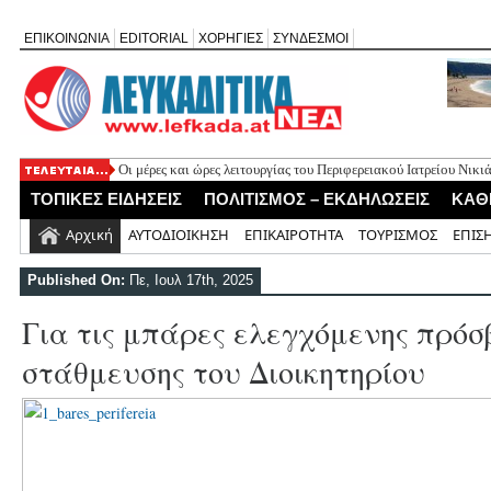
ΕΠΙΚΟΙΝΩΝΙΑ
EDITORIAL
ΧΟΡΗΓΙΕΣ
ΣΥΝΔΕΣΜΟΙ
Οι μέρες και ώρες λειτουργίας του Περιφερειακού Ιατρείου Νικ
Έφυγε από τη ζωή ο συνταξιούχος δημοσιογράφος Επαμεινώνδ
ΤΟΠΙΚΕΣ ΕΙΔΗΣΕΙΣ
ΠΟΛΙΤΙΣΜΟΣ – ΕΚΔΗΛΩΣΕΙΣ
ΚΑΘ
Απευθείας ανάθεση 30.355 ευρώ για τον έλεγχο λειτουργίας του 
Ελλομένου
Αρχική
ΑΥΤΟΔΙΟΙΚΗΣΗ
ΕΠΙΚΑΙΡΟΤΗΤΑ
ΤΟΥΡΙΣΜΟΣ
ΕΠΙΣ
Τελευταίο «αντίο» στον σπουδαίο Λάκη Χαλκιά πού συνέδεσε την
λαού μας
Published On:
Πε, Ιουλ 17th, 2025
Πρώτη μεταγραφή για τον Τηλυκράτη με τον Νόα Λεβή
Για τις μπάρες ελεγχόμενης πρόσ
στάθμευσης του Διοικητηρίου