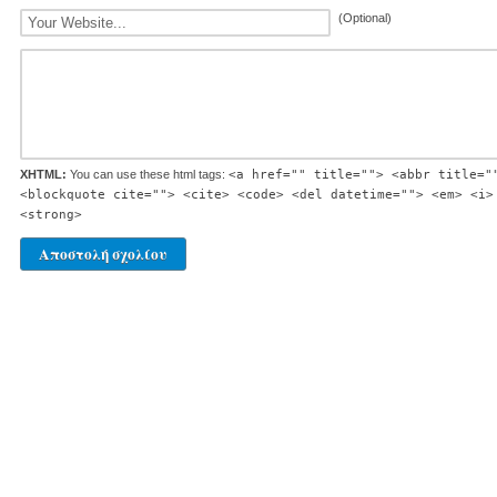
(Optional)
XHTML:
You can use these html tags:
<a href="" title=""> <abbr title="
<blockquote cite=""> <cite> <code> <del datetime=""> <em> <i>
<strong>