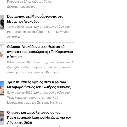
Παρασκευή 14 Αυγούστου λόγω
Δεκαπενταύγουστου
Εορτασμός της Μεταμόρφωσης στο
Μεγανήσι Λευκάδας
7 Αυγούστου 2026,
Δεν υπάρχουν σχόλια
στο
Εορτασμός της Μεταμόρφωσης στο Μεγανήσι
Λευκάδας
Ο Δήμος Λευκάδας προμηθεύεται 40
αντίτυπα του λευκώματος «Το Καρσάνικο
Κέντημα»
6 Αυγούστου 2026,
Δεν υπάρχουν σχόλια
στο Ο
Δήμος Λευκάδας προμηθεύεται 40 αντίτυπα του
λευκώματος «Το Καρσάνικο Κέντημα»
Τρεις θεματικές ομιλίες στον Ιερό Ναό
Μεταμορφώσεως του Σωτήρος Νικιάνας
6 Αυγούστου 2026,
Δεν υπάρχουν σχόλια
στο
Τρεις θεματικές ομιλίες στον Ιερό Ναό
Μεταμορφώσεως του Σωτήρος Νικιάνας
Οι μέρες και ώρες λειτουργίας του
Περιφερειακού Ιατρείου Νικιάνας για τον
Αύγουστο 2026