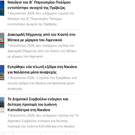
Ναυάγιο του Β΄ Παγκοσμίου Πολέμου
εντοπίστηκε ανοιχτά της Πρέβεζας
7 Αυγούστου 2026,
Δεν υπάρχουν σχόλια
στο
Ναυάγιο του Β΄ Παγκοσμίου Πολέμου
εντοπίστηκε ανοιχτά της Πρέβεζας
Διακομιδή 59χρονης από τον Καστό στο
Μύτικα με μέριμνα του Λιμενικού
7 Αυγούστου 2026,
Δεν υπάρχουν σχόλια
στο
Διακομιδή 59χρονης από τον Καστό στο Μύτικα
με μέριμνα του Λιμενικού
Εγκρίθηκε νέα πλωτή εξέδρα στη Νικιάνα
για θαλάσσια μέσα αναψυχής
7 Αυγούστου 2026,
1 σχόλιο
στο Εγκρίθηκε νέα
πλωτή εξέδρα στη Νικιάνα για θαλάσσια μέσα
αναψυχής
Το Δημοτικό Συμβούλιο ενέκρινε και
δεύτερη προτομή του Ιωάννη
Καποδίστρια στη Νικιάνα
7 Αυγούστου 2026,
Δεν υπάρχουν σχόλια
στο Το
Δημοτικό Συμβούλιο ενέκρινε και δεύτερη
προτομή του Ιωάννη Καποδίστρια στη Νικιάνα