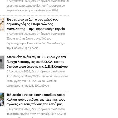
6 Αυγούστου 2026,
Δεν υπάρχουν σχόλια
στο Οι
μέρες και ώρες λειτουργίας του Περιφερειακού
Ιατρείου Νικιάνας για τον Αύγουστο 2026
Έφυγε από τη ζωή ο συνταξιούχος
δημοσιογράφος Επαμεινώνδας
Μανωλίτσης – Την Παρασκευή η κηδεία
6 Αυγούστου 2026,
Δεν υπάρχουν σχόλια
στο
Έφυγε από τη ζωή ο συνταξιούχος
δημοσιογράφος Επαμεινώνδας Μανωλίτσης –
Την Παρασκευή η κηδεία
Απευθείας ανάθεση 30.355 ευρώ για τον
έλεγχο λειτουργίας του ΒΙΟ.ΚΑ. και του
δικτύου αποχέτευσης της Δ.Ε. Ελλομένου
6 Αυγούστου 2026,
Δεν υπάρχουν σχόλια
στο
Απευθείας ανάθεση 30.355 ευρώ για τον έλεγχο
λειτουργίας του ΒΙΟ.ΚΑ. και του δικτύου
αποχέτευσης της Δ.Ε. Ελλομένου
Τελευταίο «αντίο» στον σπουδαίο Λάκη
Χαλκιά πού συνέδεσε την τέχνη με τους
αγώνες και τους πόθους του λαού μας
6 Αυγούστου 2026,
Δεν υπάρχουν σχόλια
στο
Τελευταίο «αντίο» στον σπουδαίο Λάκη Χαλκιά