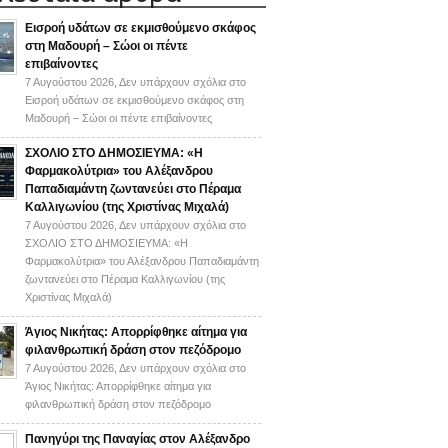
Εισροή υδάτων σε εκμισθούμενο σκάφος
στη Μαδουρή – Σώοι οι πέντε
επιβαίνοντες
7 Αυγούστου 2026,
Δεν υπάρχουν σχόλια
στο
Εισροή υδάτων σε εκμισθούμενο σκάφος στη
Μαδουρή – Σώοι οι πέντε επιβαίνοντες
ΣΧΟΛΙΟ ΣΤΟ ΔΗΜΟΣΙΕΥΜΑ: «Η
Φαρμακολύτρια» του Αλέξανδρου
Παπαδιαμάντη ζωντανεύει στο Πέραμα
Καλλιγωνίου (της Χριστίνας Μιχαλά)
7 Αυγούστου 2026,
Δεν υπάρχουν σχόλια
στο
ΣΧΟΛΙΟ ΣΤΟ ΔΗΜΟΣΙΕΥΜΑ: «Η
Φαρμακολύτρια» του Αλέξανδρου Παπαδιαμάντη
ζωντανεύει στο Πέραμα Καλλιγωνίου (της
Χριστίνας Μιχαλά)
Άγιος Νικήτας: Απορρίφθηκε αίτημα για
φιλανθρωπική δράση στον πεζόδρομο
7 Αυγούστου 2026,
Δεν υπάρχουν σχόλια
στο
Άγιος Νικήτας: Απορρίφθηκε αίτημα για
φιλανθρωπική δράση στον πεζόδρομο
Πανηγύρι της Παναγίας στον Αλέξανδρο