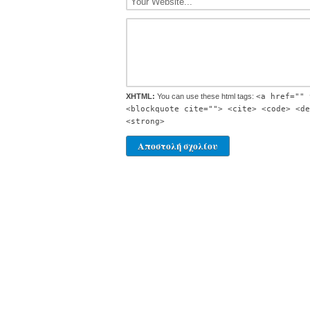
XHTML:
You can use these html tags:
<a href="" 
<blockquote cite=""> <cite> <code> <de
<strong>