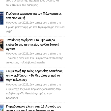
πού συνέδεσε την τέχνη με τους αγώνες και
τους πόθους του λαού μας
Πρώτη μεταγραφή για τον Τηλυκράτη με
τον Νόα Λεβή
6 Αυγούστου 2026,
Δεν υπάρχουν σχόλια
στο
Πρώτη μεταγραφή για τον Τηλυκράτη με τον Νόα
Λεβή
Τσακίζει η ακρίβεια: Στα υψηλότερα
επίπεδα της πενταετίας πολλά βασικά
αγαθά!
6 Αυγούστου 2026,
Δεν υπάρχουν σχόλια
στο
Τσακίζει η ακρίβεια: Στα υψηλότερα επίπεδα της
πενταετίας πολλά βασικά αγαθά!
Συμμετοχή της Νέας Χορωδίας Λευκάδας
στην εκδήλωση «Το Μεσολόγγι τιμά το
νησί Κάλαμος»
6 Αυγούστου 2026,
Δεν υπάρχουν σχόλια
στο
Συμμετοχή της Νέας Χορωδίας Λευκάδας στην
εκδήλωση «Το Μεσολόγγι τιμά το νησί
Κάλαμος»
Παραδοσιακό γλέντι στις 13 Αυγούστου