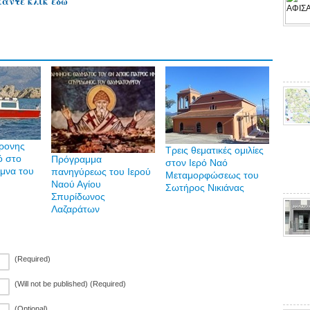
κάντε κλικ εδώ
χρονης
Τρεις θεματικές ομιλίες
ό στο
Πρόγραμμα
στον Ιερό Ναό
ιμνα του
πανηγύρεως του Ιερού
Μεταμορφώσεως του
Ναού Αγίου
Σωτήρος Νικιάνας
Σπυρίδωνος
Λαζαράτων
(Required)
(Will not be published) (Required)
(Optional)