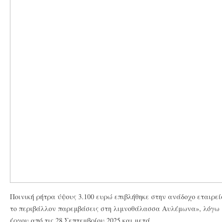
Ποινική ρήτρα ύψους 3.100 ευρώ επιβλήθηκε στην ανάδοχο
εταιρεί
το περιβάλλον παρεμβάσεις στη λιμνοθάλασσα Αυλέμωνα», λόγω μ
έργου από τις 28 Σεπτεμβρίου 2025 και μετά.