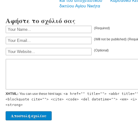
και του αποχετευτικού
Καρσάνικο Κέ
δικτύου Αγίου Νικήτα
Αφήστε το σχόλιό σας
(Required)
(Will not be published) (Requi
(Optional)
XHTML:
You can use these html tags:
<a href="" title=""> <abbr title="
<blockquote cite=""> <cite> <code> <del datetime=""> <em> <i>
<strong>