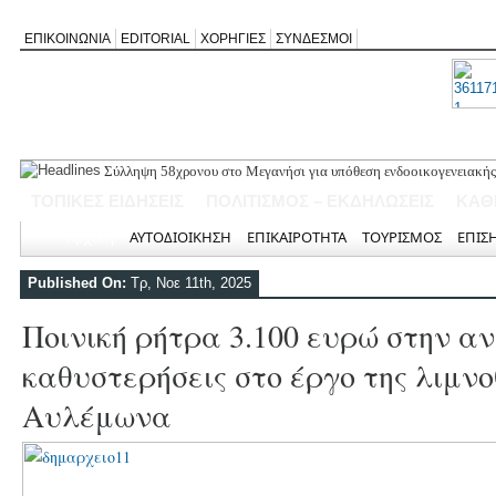
ΕΠΙΚΟΙΝΩΝΙΑ
EDITORIAL
ΧΟΡΗΓΙΕΣ
ΣΥΝΔΕΣΜΟΙ
Σύλληψη 58χρονου στο Μεγανήσι για υπόθεση ενδοοικογενειακής
Δύο συλλήψεις για κατοχή κάνναβης στη Λευκάδα στο πλαίσιο ασ
ΤΟΠΙΚΕΣ ΕΙΔΗΣΕΙΣ
ΠΟΛΙΤΙΣΜΟΣ – ΕΚΔΗΛΩΣΕΙΣ
ΚΑΘ
Mέχρι τον Άγιο Νικόλαο Βόνιτσας έφτανε σήμερα το μεσημέρι η 
Αφιέρωμα στον Ηλία Λογοθέτη απόψε στο Κηποθέατρο «Άγγελος 
Αρχική
ΑΥΤΟΔΙΟΙΚΗΣΗ
ΕΠΙΚΑΙΡΟΤΗΤΑ
ΤΟΥΡΙΣΜΟΣ
ΕΠΙΣ
Η ΕΠ Ηπείρου – Κέρκυρας – Λευκάδας του ΚΚΕ πραγματοποίησε ι
Γράμμο
Published On:
Τρ, Νοε 11th, 2025
Ποινική ρήτρα 3.100 ευρώ στην α
καθυστερήσεις στο έργο της λιμν
Αυλέμωνα