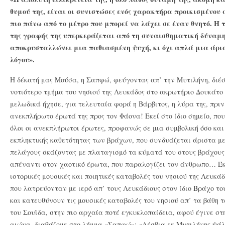
θυμού της, είναι οι συνιστώσες ενός χαρακτήρα προικισμένου 
πιο πάνω από το μέτρο που μπορεί να λάχει σε έναν θνητό. Η 
της γραφής της υπερκεράζεται από τη συναισθηματική δύναμη 
αποκρυσταλλώνει μια παθιασμένη ψυχή, κι όχι απλά μια άρισ
λόγου».
Η δέκατή μας Μούσα, η Σαπφώ, φεύγοντας απ’ την Μυτιλήνη, διέσχ
νοτιότερο τμήμα του νησιού της Λευκάδος στο ακρωτήριο Δουκάτο
μελωδικά ήχησε, για τελευταία φορά η Βάρβιτος, η λύρα της, πριν
ανεκπλήρωτο έρωτά της προς τον Φάονα! Εκεί στο ίδιο σημείο, πο
όλοι οι ανεκπλήρωτοι έρωτες, προφανώς σε μια συμβολική όσο και
εκπληκτικής καθετότητας των βράχων, που συνδυάζεται άριστα με
πελάγους σκάζοντας με πλαταγισμό τα κύματά του στους βράχους…
απέναντι στον χαοτικό έρωτα, που παραλογίζει τον άνθρωπο… Έκ
ιστορικές μουσικές και ποιητικές καταβολές του νησιού της Λευκά
που λατρεύονταν με ιερό απ’ τους Λευκάδιους στον ίδιο Βράχο τ
και κατευθύνουν τις μουσικές καταβολές του νησιού απ’ τα βάθη 
του Σουϊδα, στην πιο αρχαία ποτέ εγκυκλοπαίδεια, αφού έγινε σ
αιώνα, διαβάζομε στο λήμμα «Σαπφώ»: «Λέσβια εκ Μυτιλήνης ψάλ