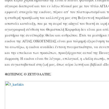
αφού κύριο χαρακτηριστικό της είναι ο πλατύς φωτισμός ενδυμάτ
σίγουρα διαπερνά και τον εν λόγω πίνακά μας με τον τίτλο ΑΓΙΑ
εμφανές στοιχείο της εικόνας, πέραν απ’ τον πλατυφωτισμό και 
η σταθερή προσήλωση του καλλιτέχνη μας στη Βυζαντινή παράδοση
αποπνέει κατάνυξη, που με τη σειρά της οδηγεί τον θεατή σε ιερή 
αγιογραφική σύνθεση του Θεμιστοκλή Καρφάκη δεν είναι μια απλ
μυστήριο της συνύπαρξης Θείου και ανθρώπου. Έτσι τα μυστήρια 
εικόνα της ΑΓΙΑΣ ΟΙΚΟΓΕΝΕΙΑΣ είναι μια τολμηρή εξερεύνηση τ
τα ανωτέρω, η εικόνα αναδίδει έντονη πνευματικότητα, να συνυπ
και την επιείκεια των προσώπων, προεξάρχοντος αυτού της Παναγ
έκφραση. Η εικόνα είναι θα λέγαμε, επιλογικά, η «Λάλη σιωπή», 
και συγκαταβατικά στη ζωή μας, όπως αύρα λεπτή και βιβλικό «Π
ΦΩΤΕΙΝΟΣ Ο ΖΕΥΓΟΛΑΤΗΣ