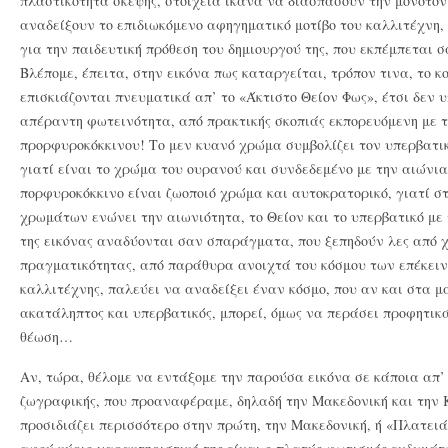
πλαστικότητα σκέψης, στοιχεία ικανά να διασπάσουν την μονοτον
αναδείξουν το επιδιωκόμενο αφηγηματικό μοτίβο του καλλιτέχνη, γ
για την παιδευτική πρόθεση του δημιουργού της, που εκπέμπεται 
Βλέπομε, έπειτα, στην εικόνα πως καταργείται, τρόπον τινα, το κ
επισκιάζονται πνευματικά απ’ το «Άκτιστο Θείον Φως», έτσι δεν 
απέραντη φωτεινότητα, από πρακτικής σκοπιάς εκπορευόμενη με τ
προρφυροκόκκινου! Το μεν κυανό χρώμα συμβολίζει τον υπερβατι
γιατί είναι το χρώμα του ουρανού και συνδεδεμένο με την αιώνια
πορφυροκόκκινο είναι ζωοποιό χρώμα και αυτοκρατορικό, γιατί σ
χρωμάτων ενώνει την αιωνιότητα, το Θείον και το υπερβατικό με
της εικόνας αναδύονται σαν σπαράγματα, που ξεπηδούν λες από 
πραγματικότητας, από παράθυρα ανοιχτά του κόσμου των επέκεινα,
καλλιτέχνης, παλεύει να αναδείξει έναν κόσμο, που αν και στα μ
ακατάληπτος και υπερβατικός, μπορεί, όμως να περάσει προφητικ
θέωση…
Αν, τώρα, θέλομε να εντάξομε την παρούσα εικόνα σε κάποια απ’ 
ζωγραφικής, που προαναφέραμε, δηλαδή την Μακεδονική και την 
προσιδιάζει περισσότερο στην πρώτη, την Μακεδονική, ή «Πλατειά