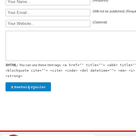
(Required)
(Will not be published) (Requi
(Optional)
XHTML:
You can use these html tags:
<a href="" title=""> <abbr title="
<blockquote cite=""> <cite> <code> <del datetime=""> <em> <i>
<strong>