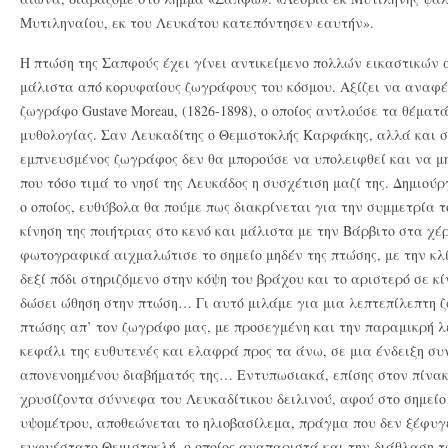
Μυτιληναίου, εκ του Λευκάτου κατεπόντησεν εαυτήν».
Η πτώση της Σαπφούς έχει γίνει αντικείμενο πολλών εικαστικών
μάλιστα από κορυφαίους ζωγράφους του κόσμου. Αξίζει να αναφέ
ζωγράφο Gustave Moreau, (1826-1898), o οποίος αντλούσε τα θέματ
μυθολογίας. Σαν Λευκαδίτης ο Θεμιστοκλής Καρφάκης, αλλά και 
εμπνευσμένος ζωγράφος δεν θα μπορούσε να υπολειφθεί και να μ
που τόσο τιμά το νησί της Λευκάδος η συσχέτιση μαζί της. Δημιούρ
ο οποίος, ευθύβολα θα πούμε πως διακρίνεται για την συμμετρία τ
κίνηση της ποιήτριας στο κενό και μάλιστα με την Βάρβιτο στα χέρ
φωτογραφικά αιχμαλώτισε το σημείο μηδέν της πτώσης, με την κλί
δεξί πόδι στηριζόμενο στην κόψη του βράχου και το αριστερό σε 
δώσει ώθηση στην πτώση… Γι αυτό μιλάμε για μια λεπτεπίλεπτη
πτώσης απ’ τον ζωγράφο μας, με προσεγμένη και την παραμικρή λ
κεφάλι της ευθυτενές και ελαφρά προς τα άνω, σε μια ένδειξη συ
απονενοημένου διαβήματός της… Εντυπωσιακά, επίσης στον πίνακ
χρυσίζοντα σύννεφα του Λευκαδίτικου δειλινού, αφού στο σημείο
υψομέτρου, αποθεώνεται το ηλιοβασίλεμα, πράγμα που δεν ξέφυγ
ευφυέστατο Θεμιστοκλή, ο οποίος αναπαριστά και την διάθλαση 