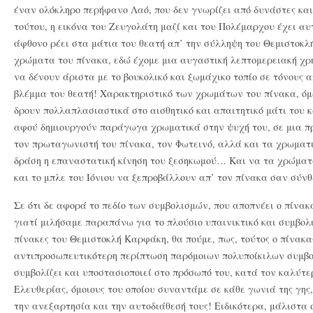
έναν ολόκληρο περήφανο Λαό, που δεν γνωρίζει από δυνάστες και
τούτου, η εικόνα του Ζευγολάτη μαζί και του Πολέμαρχου έχει αυτ
άφθονο ρέει στα μάτια του θεατή απ’ την σύλληψη του Θεμιστοκλ
χρώματα του πίνακα, εδώ έχομε μια αυγαστική λεπτομερειακή χ
να δένουν άριστα με το βουκολικό και ξωμάχικο τοπίο σε τόνους 
βλέμμα του θεατή! Χαρακτηριστικό των χρωμάτων του πίνακα, όμω
δρουν πολλαπλασιαστικά στο αισθητικό και απαιτητικό μάτι του 
αφού δημιουργούν παράγωγα χρωματικά στην ψυχή του, σε μια πρ
τον πρωταγωνιστή του πίνακα, τον Φωτεινό, αλλά και τα χρωματ
δράση η επαναστατική κίνηση του ξεσηκωμού… Και να τα χρώματ
και το μπλε του Ιόνιου να ξεπροβάλλουν απ’ τον πίνακα σαν σύν
Σε ότι δε αφορά το πεδίο των συμβολισμών, που αποπνέει ο πί
γιατί μιλήσαμε παραπάνω για το πλούσιο υπαινικτικό και συμβολ
πίνακες του Θεμιστοκλή Καρφάκη, θα πούμε, πως, τούτος ο πίνακας
αντιπροσωπευτικότερη περίπτωση παρόμοιων πολυποίκιλων συμβολ
συμβολίζει και υποστασιοποιεί στο πρόσωπό του, κατά τον καλύτε
Ελευθερίας, όμοιους του οποίου συναντάμε σε κάθε γωνιά της γης
την ανεξαρτησία και την αυτοδιάθεσή τους! Ειδικότερα, μάλιστα σ