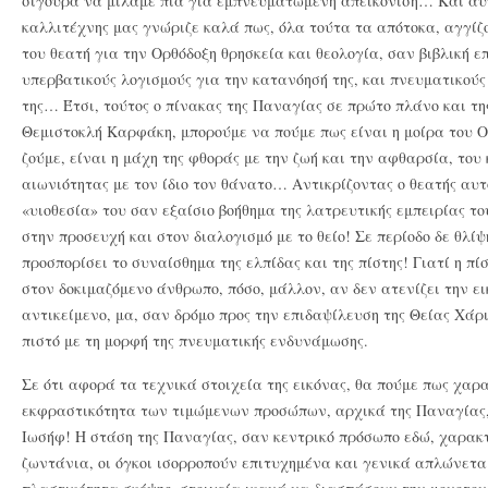
σίγουρα να μιλάμε πια για εμπνευματωμένη απεικόνιση… Και αυτ
καλλιτέχνης μας γνώριζε καλά πως, όλα τούτα τα απότοκα, αγγίζ
του θεατή για την Ορθόδοξη θρησκεία και θεολογία, σαν βιβλική ε
υπερβατικούς λογισμούς για την κατανόησή της, και πνευματικού
της… Έτσι, τούτος ο πίνακας της Παναγίας σε πρώτο πλάνο και τη
Θεμιστοκλή Καρφάκη, μπορούμε να πούμε πως είναι η μοίρα του Ο
ζούμε, είναι η μάχη της φθοράς με την ζωή και την αφθαρσία, του 
αιωνιότητας με τον ίδιο τον θάνατο… Αντικρίζοντας ο θεατής αυτ
«υιοθεσία» του σαν εξαίσιο βοήθημα της λατρευτικής εμπειρίας το
στην προσευχή και στον διαλογισμό με το θείο! Σε περίοδο δε θλίψ
προσπορίσει το συναίσθημα της ελπίδας και της πίστης! Γιατί η πί
στον δοκιμαζόμενο άνθρωπο, πόσο, μάλλον, αν δεν ατενίζει την ε
αντικείμενο, μα, σαν δρόμο προς την επιδαψίλευση της Θείας Χάρ
πιστό με τη μορφή της πνευματικής ενδυνάμωσης.
Σε ότι αφορά τα τεχνικά στοιχεία της εικόνας, θα πούμε πως χαρ
εκφραστικότητα των τιμώμενων προσώπων, αρχικά της Παναγίας,
Ιωσήφ! Η στάση της Παναγίας, σαν κεντρικό πρόσωπο εδώ, χαρακτ
ζωντάνια, οι όγκοι ισορροπούν επιτυχημένα και γενικά απλώνεται