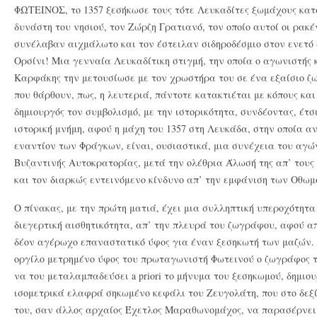
ΦΩΤΕΙΝΟΣ, το 1357 ξεσήκωσε τους τότε Λευκαδίτες ξωμάχους κατ
δυνάστη του νησιού, τον Ζώρζη Γρατιανό, τον οποίο αυτοί οι ρακ
συνέλαβαν αιχμάλωτο και τον έστειλαν σιδηροδέσμιο στον ενετό 
Ορσίνι! Μια γενναία Λευκαδίτικη στιγμή, την οποία ο αγωνιστής
Καρφάκης την μετουσίωσε με τον χρωστήρα του σε ένα εξαίσιο ζω
που θάρθουν, πως, η λευτεριά, πάντοτε κατακτιέται με κόπους και
δημιουργός τον συμβολισμό, με την ιστορικότητα, συνδέοντας, έτσι
ιστορική μνήμη, αφού η μάχη του 1357 στη Λευκάδα, στην οποία α
εναντίον των Φράγκων, είναι, ουσιαστικά, μια συνέχεια του αγώ
Βυζαντινής Αυτοκρατορίας, μετά την ολέθρια Άλωσή της απ’ τους
και τον διαρκώς εντεινόμενο κίνδυνο απ’ την εμφάνιση των Οθ
Ο πίνακας, με την πρώτη ματιά, έχει μια συλληπτική υπεροχότητα
διεγερτική αισθητικότητα, απ’ την πλευρά του ζωγράφου, αφού απ
δέον αγέρωχο επαναστατικό ύφος για έναν ξεσηκωτή των μαζών. Σ
οργίλο μετρημένο ύφος του πρωταγωνιστή Φωτεινού ο ζωγράφος τ
να του μεταλαμπαδεύσει a priori το μήνυμα του ξεσηκωμού, δημιο
ισομετρικά ελαφρά σηκωμένο κεφάλι του Ζευγολάτη, που στο δεξί
του, σαν άλλος αρχαίος Έχετλος Μαραθωνομάχος, να παρασέρνει