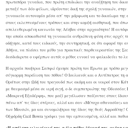
πρωτοπόρα γυναίκα, που πρώτη επιδιώκει την αναζήτηση του δικαί
μεταξύ των δύο φύλων, ιδρύοντας δική της σχολή γυναικών, στην
γυναικεία αυτονομία μέσα απ’ την μόρφωση και το δικαίωμα της 
στους εκλεπτυσμένους τρόπους και στην κομψή αισθητική, που όπω
απελευθερωμένη κοινωνία της Λέσβου στην αρχαιότητα! Η αυτόφω
την οποία αποκαθιστά τη γυναικεία ανθρώπινη φύση στις αρχές της
οδήγησε, κατά τους ειδικούς, την συντηρητική, σε ότι αφορά την 
Αθήνα, να πλάσει τον μύθο για πρακτικές παρθενεραστίας της Σα
δυσδιάκριτα ο υφέρπων αυτός ο μύθος εννοεί να φαλκιδεύει το λυ
Η αρχαία ποιήτρια Σαπφώ ύμνησε πρώτη τον Έρωτα με τρόπο μεγ
σύγκορμη παράλυση του πόθου! Ο Ιουλιανός και ο Αντίπατρος τη 
Οράτιος στην Ωδή του τραγουδά πως ακόμη και οι νεκροί στον Κά
με θαυμασμό μέσα σε ιερή σιγή, ο δε συμπατριώτης της Οδυσσέας
«Μακρινή Εξαδέρφη», που μαζί μεγάλωσαν παίζοντας στους ίδιους κ
πάνω απ’ τις ίδιες στέρνες, αλλά και σαν «Μέτοχο αθανασίας» κ
των Μουσών, μα και συνομιλήτρια της ίδιας της θεάς Αφροδίτης! 
Οξφόρδη Cecil Bowra γράφει για την εμπνευσμένη, αλλά και παθι
«Η απόλυτη ειλικρίνειά της, η όλο πάθος δύναμή της, ακόμη και