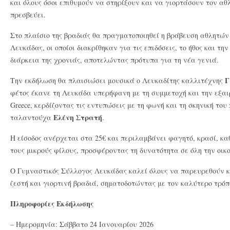
και όλους όσοι επιθυμούν να στηρίξουν και να γιορτάσουν τον αθλ
πρεσβεύει.
Στο πλαίσιο της βραδιάς θα πραγματοποιηθεί η βράβευση αθλητώ
Λευκάδας, οι οποίοι διακρίθηκαν για τις επιδόσεις, το ήθος και τη
διάρκεια της χρονιάς, αποτελώντας πρότυπα για τη νέα γενιά.
Γ
Την εκδήλωση θα πλαισιώσει μουσικά ο Λευκαδίτης καλλιτέχνης
φέτος έκανε τη Λευκάδα υπερήφανη με τη συμμετοχή και την εξαιρε
Greece, κερδίζοντας τις εντυπώσεις με τη φωνή και τη σκηνική του
Ελένη Στρατή
ταλαντούχα
.
Η είσοδος ανέρχεται στα 25€ και περιλαμβάνει φαγητό, κρασί, κα
τους μικρούς φίλους, προσφέροντας τη δυνατότητα σε όλη την οικ
Ο Γυμναστικός Σύλλογος Λευκάδας καλεί όλους να παρευρεθούν κ
ζεστή και γιορτινή βραδιά, σηματοδοτώντας με τον καλύτερο τρόπ
Πληροφορίες Εκδήλωσης
– Ημερομηνία: Σάββατο 24 Ιανουαρίου 2026