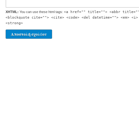
XHTML:
You can use these html tags:
<a href="" title=""> <abbr title="
<blockquote cite=""> <cite> <code> <del datetime=""> <em> <i>
<strong>