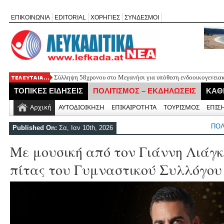
ΕΠΙΚΟΙΝΩΝΙΑ
EDITORIAL
ΧΟΡΗΓΙΕΣ
ΣΥΝΔΕΣΜΟΙ
Σύλληψη 58χρονου στο Μεγανήσι για υπόθεση ενδοοικογενειακ
Δύο συλλήψεις για κατοχή κάνναβης στη Λευκάδα στο πλαίσιο
ΤΟΠΙΚΕΣ ΕΙΔΗΣΕΙΣ
ΠΟΛΙΤΙΣΜΟΣ – ΕΚΔΗΛΩΣΕΙΣ
ΚΑΘ
Mέχρι τον Άγιο Νικόλαο Βόνιτσας έφτανε σήμερα το μεσημέρι 
Αφιέρωμα στον Ηλία Λογοθέτη απόψε στο Κηποθέατρο «Άγγελο
Αρχική
ΑΥΤΟΔΙΟΙΚΗΣΗ
ΕΠΙΚΑΙΡΟΤΗΤΑ
ΤΟΥΡΙΣΜΟΣ
ΕΠΙΣ
Η ΕΠ Ηπείρου – Κέρκυρας – Λευκάδας του ΚΚΕ πραγματοποίησε
Γράμμο
ΠΟΛ
Published On:
Σα, Ιαν 10th, 2026
Με μουσική από τον Γιάννη Λιάγκ
πίτας του Γυμναστικού Συλλόγο