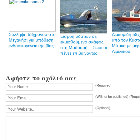
Σύλληψη 58χρονου στο
Διακομιδή 59
Εισροή υδάτων σε
Μεγανήσι για υπόθεση
από τον Καστ
εκμισθούμενο σκάφος
ενδοοικογενειακής βίας
Μύτικα με μέρ
στη Μαδουρή – Σώοι οι
Λιμενικού
πέντε επιβαίνοντες
Αφήστε το σχόλιό σας
(Required)
(Will not be published) (Requi
(Optional)