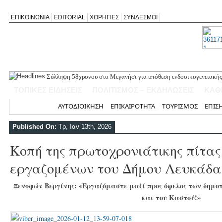
ΕΠΙΚΟΙΝΩΝΙΑ
EDITORIAL
ΧΟΡΗΓΙΕΣ
ΣΥΝΔΕΣΜΟΙ
Σύλληψη 58χρονου στο Μεγανήσι για υπόθεση ενδοοικογενειακής
Δύο συλλήψεις για κατοχή κάνναβης στη Λευκάδα στο πλαίσιο ασ
ΤΟΠΙΚΕΣ ΕΙΔΗΣΕΙΣ
ΠΟΛΙΤΙΣΜΟΣ – ΕΚΔΗΛΩΣΕΙΣ
ΚΑΘ
Mέχρι τον Άγιο Νικόλαο Βόνιτσας έφτανε σήμερα το μεσημέρι η 
Αφιέρωμα στον Ηλία Λογοθέτη απόψε στο Κηποθέατρο «Άγγελος 
Αρχική
ΑΥΤΟΔΙΟΙΚΗΣΗ
ΕΠΙΚΑΙΡΟΤΗΤΑ
ΤΟΥΡΙΣΜΟΣ
ΕΠΙΣ
Η ΕΠ Ηπείρου – Κέρκυρας – Λευκάδας του ΚΚΕ πραγματοποίησε ι
Γράμμο
Published On:
Τρ, Ιαν 13th, 2026
Κοπή της πρωτοχρονιάτικης πίτας 
εργαζομένων του Δήμου Λευκάδα
Ξενοφών Βεργίνης: «Εργαζόμαστε μαζί προς όφελος των δημο
και του Καστού!»