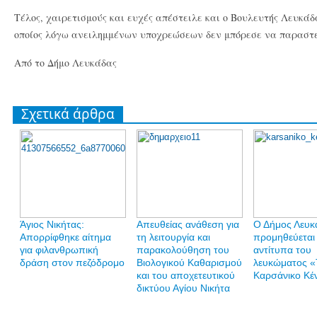
Τέλος, χαιρετισμούς και ευχές απέστειλε και ο Βουλευτής Λευκάδ
οποίος λόγω ανειλημμένων υποχρεώσεων δεν μπόρεσε να παραστε
Από το Δήμο Λευκάδας
Σχετικά άρθρα
Άγιος Νικήτας:
Απευθείας ανάθεση για
Ο Δήμος Λευκ
Απορρίφθηκε αίτημα
τη λειτουργία και
προμηθεύεται
για φιλανθρωπική
παρακολούθηση του
αντίτυπα του
δράση στον πεζόδρομο
Βιολογικού Καθαρισμού
λευκώματος «
και του αποχετευτικού
Καρσάνικο Κέ
δικτύου Αγίου Νικήτα