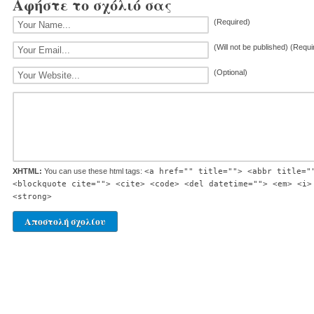
Αφήστε το σχόλιό σας
(Required)
(Will not be published) (Requi
(Optional)
XHTML:
You can use these html tags:
<a href="" title=""> <abbr title="
<blockquote cite=""> <cite> <code> <del datetime=""> <em> <i>
<strong>