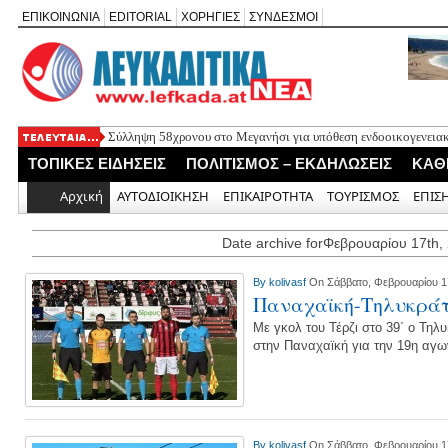
ΕΠΙΚΟΙΝΩΝΙΑ
EDITORIAL
ΧΟΡΗΓΙΕΣ
ΣΥΝΔΕΣΜΟΙ
Σύλληψη 58χρονου στο Μεγανήσι για υπόθεση ενδοοικογενειακ
Δύο συλλήψεις για κατοχή κάνναβης στη Λευκάδα στο πλαίσιο
ΤΟΠΙΚΕΣ ΕΙΔΗΣΕΙΣ
ΠΟΛΙΤΙΣΜΟΣ – ΕΚΔΗΛΩΣΕΙΣ
ΚΑΘ
Mέχρι τον Άγιο Νικόλαο Βόνιτσας έφτανε σήμερα το μεσημέρι 
Αφιέρωμα στον Ηλία Λογοθέτη απόψε στο Κηποθέατρο «Άγγελο
Αρχική
ΑΥΤΟΔΙΟΙΚΗΣΗ
ΕΠΙΚΑΙΡΟΤΗΤΑ
ΤΟΥΡΙΣΜΟΣ
ΕΠΙΣ
Η ΕΠ Ηπείρου – Κέρκυρας – Λευκάδας του ΚΚΕ πραγματοποίησε
Γράμμο
Date archive forΦεβρουαρίου 17th,
By
kolivasf
On Σάββατο, Φεβρουαρίου 1
Παναχαϊκή-Τηλυκράτη
Με γκολ του Τέρζι στο 39΄ ο Τηλ
στην Παναχαϊκή για την 19η αγων
By
kolivasf
On Σάββατο, Φεβρουαρίου 1