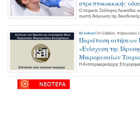
στρεπτοκοκκικής νόσ
Ο Ιατρικός Σύλλογος Λευκάδας ε
σωστή διάγνωση της διεισδυτική
By
kolivasf
On Σάββατο, Φεβρουαρίου 1
Παράταση αιτήσεων 
«Ενίσχυση της Ίδρυση
Μικρομεσαίων Τουρι
Η Αντιπεριφερειάρχης Επιχειρημ