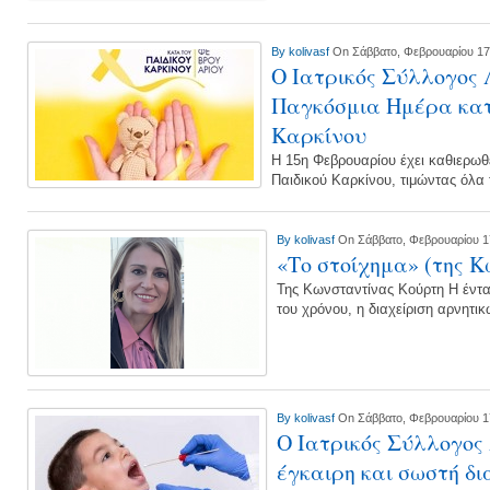
By
kolivasf
On Σάββατο, Φεβρουαρίου 17
Ο Ιατρικός Σύλλογος 
Παγκόσμια Ημέρα κατ
Καρκίνου
Η 15η Φεβρουαρίου έχει καθιερωθ
Παιδικού Καρκίνου, τιμώντας όλα τ
By
kolivasf
On Σάββατο, Φεβρουαρίου 1
«Το στοίχημα» (της 
Της Κωνσταντίνας Κούρτη Η έντασ
του χρόνου, η διαχείριση αρνητ
By
kolivasf
On Σάββατο, Φεβρουαρίου 1
Ο Ιατρικός Σύλλογος
έγκαιρη και σωστή δι