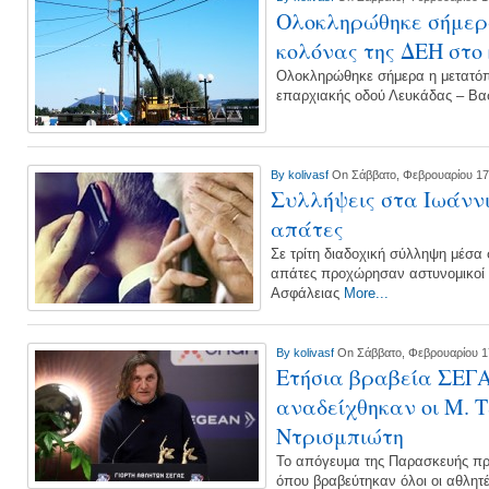
Ολοκληρώθηκε σήμερα
κολόνας της ΔΕΗ στο 
Ολοκληρώθηκε σήμερα η μετατόπι
επαρχιακής οδού Λευκάδας – Βασ
By
kolivasf
On Σάββατο, Φεβρουαρίου 17
Συλλήψεις στα Ιωάνν
απάτες
Σε τρίτη διαδοχική σύλληψη μέσα 
απάτες προχώρησαν αστυνομικοί 
Ασφάλειας
More...
By
kolivasf
On Σάββατο, Φεβρουαρίου 1
Ετήσια βραβεία ΣΕΓΑ
αναδείχθηκαν οι Μ. Τ
Ντρισμπιώτη
Το απόγευμα της Παρασκευής πρ
όπου βραβεύτηκαν όλοι οι αθλητέ