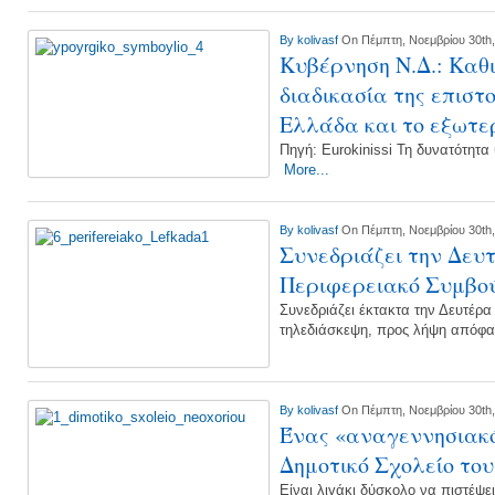
By
kolivasf
On Πέμπτη, Νοεμβρίου 30th
Κυβέρνηση Ν.Δ.: Καθι
διαδικασία της επιστ
Ελλάδα και το εξωτε
Πηγή: Eurokinissi Τη δυνατότητ
More...
By
kolivasf
On Πέμπτη, Νοεμβρίου 30th
Συνεδριάζει την Δευ
Περιφερειακό Συμβού
Συνεδριάζει έκτακτα την Δευτέρα
τηλεδιάσκεψη, προς λήψη απόφ
By
kolivasf
On Πέμπτη, Νοεμβρίου 30th
Ένας «αναγεννησιακό
Δημοτικό Σχολείο το
Είναι λιγάκι δύσκολο να πιστέψε