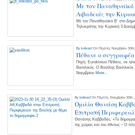
Με τον Παναθηναϊκό 
Λιβαδειάς την Κυρια
Με τον Παναθηναϊκό Β΄ στο Δημοτ
Τηλυκράτης την Κυριακή 3 Δεκέμβ
By
kolivasf
On Πέμπτη, Νοεμβρίου 30th
Πέθανε ο συγγραφέας
Πηγή: Eurokinissi Πέθανε, σε ηλ
Βασιλικός. Ο Βασίλης Βασιλικός ε
Νοεμβρίου
More...
By
kolivasf
On Πέμπτη, Νοεμβρίου 30th,
Ομιλία Θανάση Καββα
Επιτροπή Περιφερειώ
Θανάσης Καββαδάς: «Το δημογραφ
της χώρας και του έθνους – Ο π