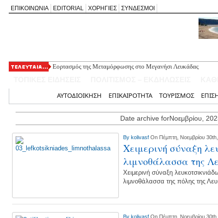
ΕΠΙΚΟΙΝΩΝΙΑ
EDITORIAL
ΧΟΡΗΓΙΕΣ
ΣΥΝΔΕΣΜΟΙ
Εορτασμός της Μεταμόρφωσης στο Μεγανήσι Λευκάδας
Ο Δήμος Λευκάδας προμηθεύεται 40 αντίτυπα του λευκώματος
ΤΟΠΙΚΕΣ ΕΙΔΗΣΕΙΣ
ΠΟΛΙΤΙΣΜΟΣ – ΕΚΔΗΛΩΣΕΙΣ
ΚΑΘ
Τρεις θεματικές ομιλίες στον Ιερό Ναό Μεταμορφώσεως του Σω
Οι μέρες και ώρες λειτουργίας του Περιφερειακού Ιατρείου Νικ
Αρχική
ΑΥΤΟΔΙΟΙΚΗΣΗ
ΕΠΙΚΑΙΡΟΤΗΤΑ
ΤΟΥΡΙΣΜΟΣ
ΕΠΙΣ
Έφυγε από τη ζωή ο συνταξιούχος δημοσιογράφος Επαμεινώνδ
Date archive forΝοεμβρίου, 202
By
kolivasf
On Πέμπτη, Νοεμβρίου 30th
Χειμερινή σύναξη λε
λιμνοθάλασσα της Λ
Χειμερινή σύναξη λευκοτσικνιάδω
λιμνοθάλασσα της πόλης της Λε
By
kolivasf
On Πέμπτη, Νοεμβρίου 30th