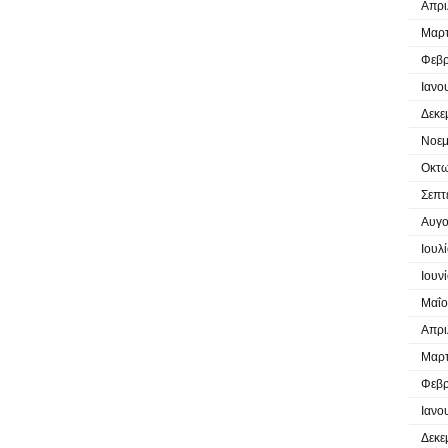
Απρι
Μαρτ
Φεβρ
Ιανο
Δεκε
Νοεμ
Οκτω
Σεπτ
Αυγο
Ιουλ
Ιουν
Μαΐο
Απρι
Μαρτ
Φεβρ
Ιανο
Δεκε