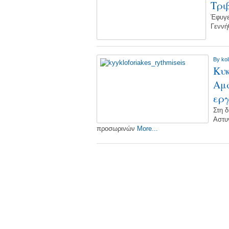
Τρι
Έφυγε
Γεννή
By
kol
Κυκ
Αμφ
ερ
Στη 
Αστυ
προσωρινών
More...