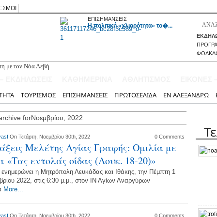
ΕΣΜΟΙ
ΕΠΙΣΗΜΑΝΣΕΙΣ
H πολιτική «χλιαρότητα» το�...
ΕΚΔΗΛΩ
ΠΡΟΓΡ
ΦΟΛΚΛ
τη με τον Νόα Λεβή
α επίπεδα της πενταετίας πολλά βασικά αγαθά!
 – ΕΚΔΗΛΩΣΕΙΣ
ΚΑΘΗΜΕΡΙΝΑ
ΑΘΛΗΤΙΣΜΟΣ
ΕΙΚΟΝΕΣ 
κάδας στην εκδήλωση «Το Μεσολόγγι τιμά το νησί Κάλαμος»
του στον Άγιο Νικόλαο Βόνιτσας με τη Διαλεχτή και γνωστούς καλλιτέχνες
ΤΗΤΑ
ΤΟΥΡΙΣΜΟΣ
ΕΠΙΣΗΜΑΝΣΕΙΣ
ΠΡΩΤΟΣΕΛΙΔΑ
ΕΝ ΑΛΕΞΑΝΔΡΩ
του Χειρουργικού Τομέα ζητούν άμεση ενίσχυση με προσωπικό
archive forΝοεμβρίου, 2022
Τ
vasf
On Τετάρτη, Νοεμβρίου 30th, 2022
0 Comments
άξεις Μελέτης Αγίας Γραφής: Ομιλία με
α «Τας εντολάς οίδας (Λουκ. 18-20)»
ενημερώνει η Μητρόπολη Λευκάδας και Ιθάκης, την Πέμπτη 1
βρίου 2022, στις 6:30 μ.μ., στον ΙΝ Αγίων Αναργύρων
ά
More...
vasf
On Τετάρτη, Νοεμβρίου 30th, 2022
0 Comments