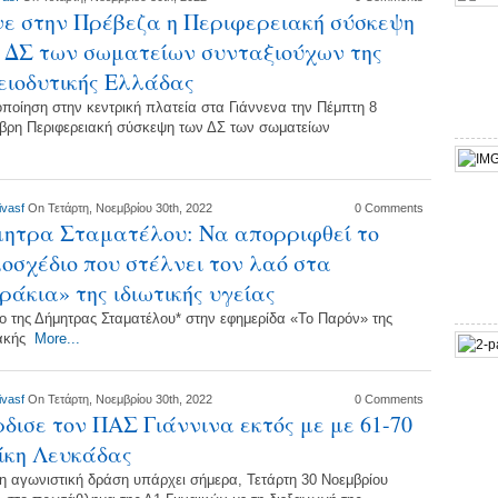
νε στην Πρέβεζα η Περιφερειακή σύσκεψη
 ΔΣ των σωματείων συνταξιούχων της
ειοδυτικής Ελλάδας
οποίηση στην κεντρική πλατεία στα Γιάννενα την Πέμπτη 8
βρη Περιφερειακή σύσκεψη των ΔΣ των σωματείων
ivasf
On Τετάρτη, Νοεμβρίου 30th, 2022
0 Comments
ητρα Σταματέλου: Να απορριφθεί το
οσχέδιο που στέλνει τον λαό στα
ράκια» της ιδιωτικής υγείας
ο της Δήμητρας Σταματέλου* στην εφημερίδα «Το Παρόν» της
ακής
More...
ivasf
On Τετάρτη, Νοεμβρίου 30th, 2022
0 Comments
δισε τον ΠΑΣ Γιάννινα εκτός με με 61-70
ίκη Λευκάδας
η αγωνιστική δράση υπάρχει σήμερα, Τετάρτη 30 Νοεμβρίου