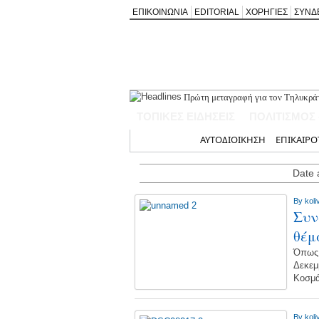
ΕΠΙΚΟΙΝΩΝΙΑ
EDITORIAL
ΧΟΡΗΓΙΕΣ
ΣΥΝΔ
Πρώτη μεταγραφή για τον Τηλυκρά
Τσακίζει η ακρίβεια: Στα υψηλότερ
ΤΟΠΙΚΕΣ ΕΙΔΗΣΕΙΣ
ΠΟΛΙΤΙΣΜΟΣ
Συμμετοχή της Νέας Χορωδίας Λευ
Παραδοσιακό γλέντι στις 13 Αυγούσ
Αρχική
ΑΥΤΟΔΙΟΙΚΗΣΗ
ΕΠΙΚΑΙΡΟ
Νοσοκομείο Λευκάδας: Νοσηλευτές 
Date 
By
koli
Συν
θέμ
Όπως 
Δεκεμ
Κοσμ
By
koli