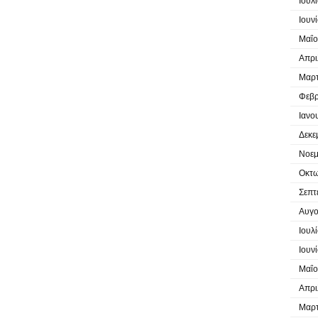
Ιουλ
Ιουν
Μαΐο
Απρι
Μαρτ
Φεβρ
Ιανο
Δεκε
Νοεμ
Οκτω
Σεπτ
Αυγο
Ιουλ
Ιουν
Μαΐο
Απρι
Μαρτ