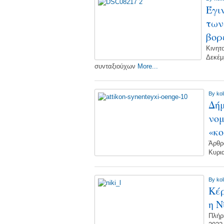
Έγι
των
βορ
Κινητ
Δεκέμ
συνταξιούχων
More...
By
kol
Δήμ
νομ
«κο
Άρθρ
Κυρι
By
kol
Κέρ
η Ν
Πλήρ