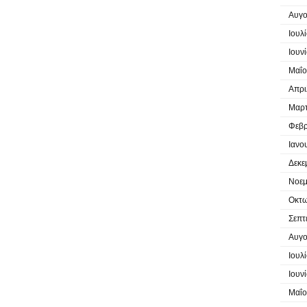
Αυγο
Ιουλ
Ιουν
Μαΐο
Απρι
Μαρτ
Φεβρ
Ιανο
Δεκε
Νοεμ
Οκτω
Σεπτ
Αυγο
Ιουλ
Ιουν
Μαΐο