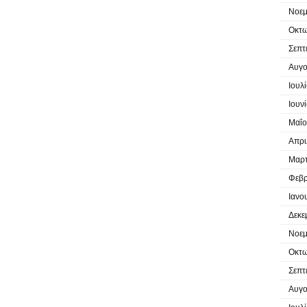
Νοεμ
Οκτω
Σεπτ
Αυγο
Ιουλ
Ιουν
Μαΐο
Απρι
Μαρτ
Φεβρ
Ιανο
Δεκε
Νοεμ
Οκτω
Σεπτ
Αυγο