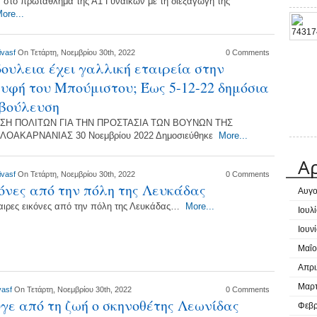
, στο πρωτάθλημα της Α1 Γυναικών με τη διεξαγωγή της
ore...
ivasf
On Τετάρτη, Νοεμβρίου 30th, 2022
0 Comments
δουλεια έχει γαλλική εταιρεία στην
υφή του Μπούμιστου; Έως 5-12-22 δημόσια
αβούλευση
ΣΗ ΠΟΛΙΤΩΝ ΓΙΑ ΤΗΝ ΠΡΟΣΤΑΣΙΑ ΤΩΝ ΒΟΥΝΩΝ ΤΗΣ
ΛΟΑΚΑΡΝΑΝΙΑΣ 30 Νοεμβρίου 2022 Δημοσιεύθηκε
More...
Α
ivasf
On Τετάρτη, Νοεμβρίου 30th, 2022
0 Comments
όνες από την πόλη της Λευκάδας
Αυγο
αιρες εικόνες από την πόλη της Λευκάδας…
More...
Ιουλ
Ιουν
Μαΐο
Απρι
Μαρτ
vasf
On Τετάρτη, Νοεμβρίου 30th, 2022
0 Comments
γε από τη ζωή ο σκηνοθέτης Λεωνίδας
Φεβρ