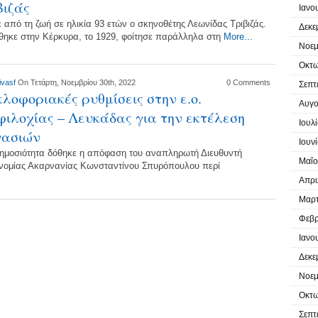
βιζάς
Ιανο
 από τη ζωή σε ηλικία 93 ετών ο σκηνοθέτης Λεωνίδας Τριβιζάς.
Δεκε
θηκε στην Κέρκυρα, το 1929, φοίτησε παράλληλα στη
More...
Νοεμ
Οκτω
ivasf
On Τετάρτη, Νοεμβρίου 30th, 2022
0 Comments
Σεπτ
λοφοριακές ρυθμίσεις στην ε.ο.
Αυγο
ιλοχίας – Λευκάδας για την εκτέλεση
Ιουλ
γασιών
Ιουν
δημοσιότητα δόθηκε η απόφαση του αναπληρωτή Διευθυντή
Μαΐο
νομίας Ακαρνανίας Κωνσταντίνου Σπυρόπουλου περί
Απρι
Μαρτ
Φεβρ
Ιανο
Δεκε
Νοεμ
Οκτω
Σεπτ