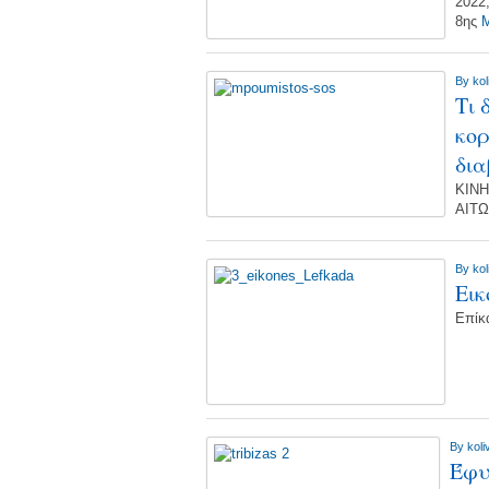
2022
8ης
M
By
kol
Τι 
κορ
δι
ΚΙΝΗ
ΑΙΤΩ
By
kol
Εικ
Επίκ
By
koli
Έφυ