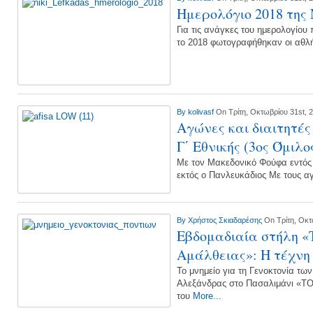
Ημερολόγιο 2018 της Ν
Για τις ανάγκες του ημερολογίου
το 2018 φωτογραφήθηκαν οι αθλ
By
kolivasf
On Τρίτη, Οκτωβρίου 31st, 
Αγώνες και διαιτητές
Γ΄ Εθνικής (3ος Όμιλο
Με τον Μακεδονικό Φούφα εντός 
εκτός ο Πανλευκάδιος Με τους α
By
Χρήστος Σκιαδαρέσης
On Τρίτη, Οκτ
Εβδομαδιαία στήλη «
Αμάλθειας»: Η τέχνη 
To μνημείο για τη Γενοκτονία τω
Αλεξάνδρας στο Πασαλιμάνι «
του
More...