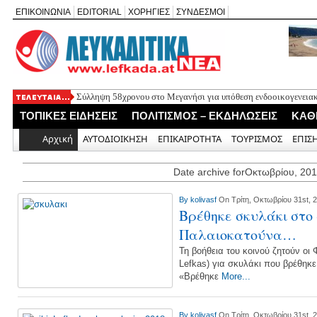
ΕΠΙΚΟΙΝΩΝΙΑ
EDITORIAL
ΧΟΡΗΓΙΕΣ
ΣΥΝΔΕΣΜΟΙ
Σύλληψη 58χρονου στο Μεγανήσι για υπόθεση ενδοοικογενειακ
Δύο συλλήψεις για κατοχή κάνναβης στη Λευκάδα στο πλαίσιο
ΤΟΠΙΚΕΣ ΕΙΔΗΣΕΙΣ
ΠΟΛΙΤΙΣΜΟΣ – ΕΚΔΗΛΩΣΕΙΣ
ΚΑΘ
Mέχρι τον Άγιο Νικόλαο Βόνιτσας έφτανε σήμερα το μεσημέρι 
Αφιέρωμα στον Ηλία Λογοθέτη απόψε στο Κηποθέατρο «Άγγελο
Αρχική
ΑΥΤΟΔΙΟΙΚΗΣΗ
ΕΠΙΚΑΙΡΟΤΗΤΑ
ΤΟΥΡΙΣΜΟΣ
ΕΠΙΣ
Η ΕΠ Ηπείρου – Κέρκυρας – Λευκάδας του ΚΚΕ πραγματοποίησε
Γράμμο
Date archive forΟκτωβρίου, 20
By
kolivasf
On Τρίτη, Οκτωβρίου 31st, 
Βρέθηκε σκυλάκι στο
Παλαιοκατούνα…
Τη βοήθεια του κοινού ζητούν οι
Lefkas) για σκυλάκι που βρέθηκ
«Βρέθηκε
More...
By
kolivasf
On Τρίτη, Οκτωβρίου 31st, 