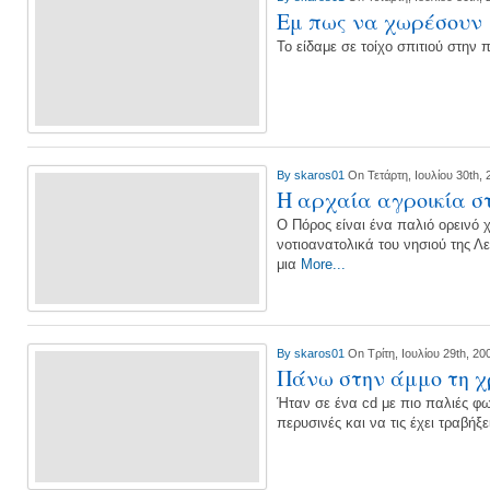
Εμ πως να χωρέσουν
Το είδαμε σε τοίχο σπιτιού στην
By
skaros01
On Τετάρτη, Ιουλίου 30th, 
Η αρχαία αγροικία σ
Ο Πόρος είναι ένα παλιό ορεινό 
νοτιοανατολικά του νησιού της Λ
μια
More...
By
skaros01
On Τρίτη, Ιουλίου 29th, 20
Πάνω στην άμμο τη χ
Ήταν σε ένα cd με πιο παλιές φω
περυσινές και να τις έχει τραβήξ