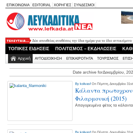
ΕΠΙΚΟΙΝΩΝΙΑ
EDITORIAL
ΧΟΡΗΓΙΕΣ
ΣΥΝΔΕΣΜΟΙ
Δύο απευθείας αναθέσεις την ίδια ημέρα για το ίδιο αντικείμεν
Πλήθος κόσμου τίμησε τη μνήμη του φιλολόγου Χαρίλαου Κούρ
ΤΟΠΙΚΕΣ ΕΙΔΗΣΕΙΣ
ΠΟΛΙΤΙΣΜΟΣ – ΕΚΔΗΛΩΣΕΙΣ
ΚΑΘ
καταλάβατε, παιδιά;»
Ο ΠΑΣ Σφακιωτών απέκτησε τον επιθετικό μέσο Γιώργο Ορφα
Αρχική
ΑΥΤΟΔΙΟΙΚΗΣΗ
ΕΠΙΚΑΙΡΟΤΗΤΑ
ΤΟΥΡΙΣΜΟΣ
ΕΠΙΣ
Θαν. Καββαδάς: Έργα 7 εκ. στη Λευκάδα από το Ταμείο Ανάκα
H πολιτική «χλιαρότητα» του «AΠΕΧΩ» (του Ανδρέα Γεωργάκη
Date archive forΔεκεμβρίου, 20
By
kolivasf
On Πέμπτη, Δεκεμβρίου 31st
Κάλαντα πρωτοχρονι
Φιλαρμονική (2015)
Απαγορευμένα φέτος τα κάλαντ
By
kolivasf
On Πέμπτη, Δεκεμβρίου 31st