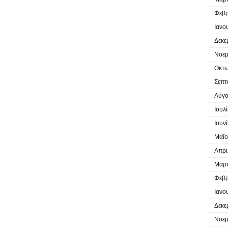
Φεβρ
Ιανο
Δεκε
Νοεμ
Οκτω
Σεπτ
Αυγο
Ιουλ
Ιουν
Μαΐο
Απρι
Μαρτ
Φεβρ
Ιανο
Δεκε
Νοεμ