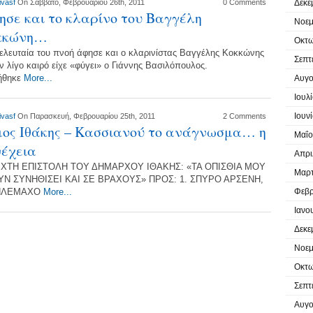
ivasf
On Σάββατο, Φεβρουαρίου 26th, 2011
0 Comments
Δεκε
ησε και το κλαρίνο του Βαγγέλη
Νοεμ
κκώνη…
Οκτω
τελευταία του πνοή άφησε και ο κλαρινίστας Βαγγέλης Κοκκώνης
Σεπτ
ν λίγο καιρό είχε «φύγει» ο Γιάννης Βασιλόπουλος.
ήθηκε
More...
Αυγο
Ιουλ
Ιουν
ivasf
On Παρασκευή, Φεβρουαρίου 25th, 2011
2 Comments
ος Ιθάκης – Κασσιανού το ανάγνωσμα… η
Μαΐο
νέχεια
Απρι
ΙΧΤΗ ΕΠΙΣΤΟΛΗ ΤΟΥ ΔΗΜΑΡΧΟΥ ΙΘΑΚΗΣ: «ΤΑ ΟΠΙΣΘΙΑ ΜΟΥ
Μαρτ
Ν ΣΥΝΗΘΙΣΕΙ ΚΑΙ ΣΕ ΒΡΑΧΟΥΣ» ΠΡΟΣ: 1. ΣΠΥΡΟ ΑΡΣΕΝΗ,
ΤΗΛΕΜΑΧΟ
More...
Φεβρ
Ιανο
Δεκε
Νοεμ
Οκτω
Σεπτ
Αυγο