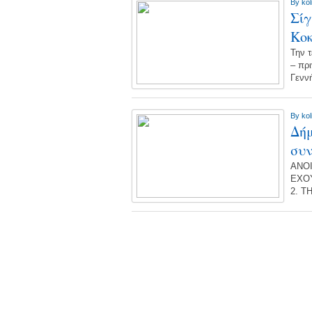
By
kol
Σίγ
Κο
Την 
– πρι
Γενν
By
kol
Δήμ
συ
ΑΝΟ
ΕΧΟΥ
2. 