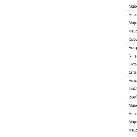
Μαΐο
Απρι
Μαρτ
Φεβρ
Ιανο
Δεκε
Νοεμ
Οκτω
Σεπτ
Αυγο
Ιουλ
Ιουν
Μαΐο
Απρι
Μαρτ
Φεβρ