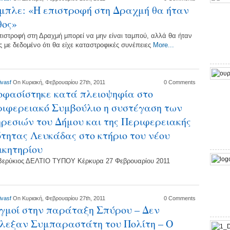
μπλε: «Η επιστροφή στη Δραχμή θα ήταν
θος»
πιστροφή στη Δραχμή μπορεί να μην είναι ταμπού, αλλά θα ήταν
ς με δεδομένο ότι θα είχε καταστροφικές συνέπειες
More...
ivasf
On Κυριακή, Φεβρουαρίου 27th, 2011
0 Comments
φασίστηκε κατά πλειοψηφία στο
ιφερειακό Συμβούλιο η συστέγαση των
ρεσιών του Δήμου και της Περιφερειακής
τητας Λευκάδας στο κτήριο του νέου
ικητηρίου
 Βερύκιος ΔΕΛΤΙΟ ΤΥΠΟΥ Κέρκυρα 27 Φεβρουαρίου 2011
ivasf
On Κυριακή, Φεβρουαρίου 27th, 2011
0 Comments
γμοί στην παράταξη Σπύρου – Δεν
λεξαν Συμπαραστάτη του Πολίτη – O