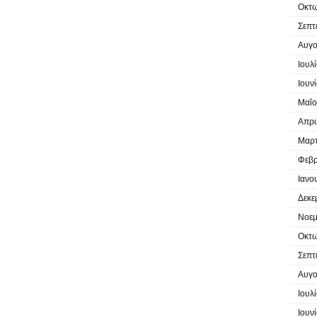
Οκτω
Σεπτ
Αυγο
Ιουλ
Ιουν
Μαΐο
Απρι
Μαρτ
Φεβρ
Ιανο
Δεκε
Νοεμ
Οκτω
Σεπτ
Αυγο
Ιουλ
Ιουν