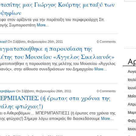
τοπίτης μας Γιώργος Κούρτης μεταξύ των
οψηφίων
εφα στον ορίζοντα για την παράταξη του περιφερειάρχη Σπ.
λογής Συμπαραστάτη
More...
ivasf
On Σάββατο, Φεβρουαρίου 26th, 2011
0 Comments
γματοποιήθηκε η παρουσίαση της
έτης του Μουσείου «Άγγελος Σικελιανός»
Α
ματοποιήθηκε η παρουσίαση της μελέτης του Μουσείου «Άγγελος
λιανός», στην αίθουσα συνεδριάσεων του Δημαρχείου
More...
Αυγο
Ιουλ
Ιουν
θεροβάμων
On Σάββατο, Φεβρουαρίου 26th, 2011
0 Comments
ΕΡΜΠΑΝΤΙΕΣ (ή έρωτας στα χρόνια της
Μαΐο
άλης φτώχιας!)
Απρι
Μαρτ
ει ο Αιθεροβάμων… ΜΠΕΡΜΠΑΝΤΙΕΣ1 (ή έρωτας στα χρόνια της
λης φτώχιας!) Σήμερα λόγω αποκριάς θα διασκεδάσουμε
More...
Φεβρ
Ιανο