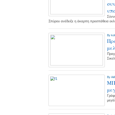
συν
υπ
Σύνν
Σπύρου ανέδειξε η άκαρπη προσπάθεια εκ
By
kol
Πρα
μελ
Πραγ
Σικε
By
Αι
ΜΠ
μεγ
Γράφ
μεγά