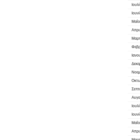
Ιουλ
Ιουν
Μαΐο
Απρι
Μαρτ
Φεβρ
Ιανο
Δεκε
Νοεμ
Οκτω
Σεπτ
Αυγο
Ιουλ
Ιουν
Μαΐο
Απρι
Μαρτ