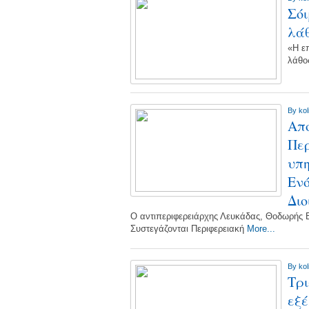
Σόι
λά
«H ε
λάθο
By
kol
Aπο
Περ
υπη
Ενό
Διο
Ο αντιπεριφερειάρχης Λευκάδας, Θοδωρής
Συστεγάζονται Περιφερειακή
More...
By
kol
Τρι
εξέ