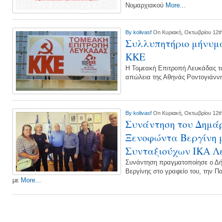
Νομαρχιακού
More...
By
kolivasf
On Κυριακή, Οκτωβρίου 12th
Συλλυπητήριο μήνυμα
ΚΚΕ
Η Τομεακή Επιτροπή Λευκάδας το
απώλεια της Αθηνάς Ροντογιάνν
By
kolivasf
On Κυριακή, Οκτωβρίου 12th
Συνάντηση του Δημάρ
Ξενοφώντα Βεργίνη 
Συνταξιούχων ΙΚΑ Λ
Συνάντηση πραγματοποίησε ο Δή
Βεργίνης στο γραφείο του, την 
με
More...