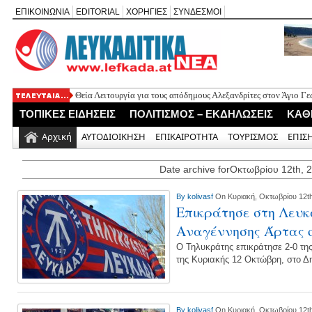
ΕΠΙΚΟΙΝΩΝΙΑ
EDITORIAL
ΧΟΡΗΓΙΕΣ
ΣΥΝΔΕΣΜΟΙ
Θεία Λειτουργία για τους απόδημους Αλεξανδρίτες στον Άγιο 
Σύλληψη 58χρονου στο Μεγανήσι για υπόθεση ενδοοικογενειακ
ΤΟΠΙΚΕΣ ΕΙΔΗΣΕΙΣ
ΠΟΛΙΤΙΣΜΟΣ – ΕΚΔΗΛΩΣΕΙΣ
ΚΑΘ
Δύο συλλήψεις για κατοχή κάνναβης στη Λευκάδα στο πλαίσιο
Mέχρι τον Άγιο Νικόλαο Βόνιτσας έφτανε σήμερα το μεσημέρι 
Αρχική
ΑΥΤΟΔΙΟΙΚΗΣΗ
ΕΠΙΚΑΙΡΟΤΗΤΑ
ΤΟΥΡΙΣΜΟΣ
ΕΠΙΣ
Αφιέρωμα στον Ηλία Λογοθέτη απόψε στο Κηποθέατρο «Άγγελο
Date archive forΟκτωβρίου 12th, 
By
kolivasf
On Κυριακή, Οκτωβρίου 12th
Επικράτησε στη Λευκ
Αναγέννησης Άρτας 
Ο Τηλυκράτης επικράτησε 2-0 τη
της Κυριακής 12 Οκτώβρη, στο Δ
By
kolivasf
On Κυριακή, Οκτωβρίου 12th