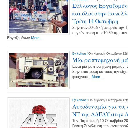
Σύλλογος Εργαζομέν
και όλοι στην πανελ
Τρίτη 14 Οκτώβρη
Στην πανελλαδική απεργία την Τ
συγκέντρωση στις 10:30 πμ στον
Εργαζομένων
More...
By
kolivasf
On Κυριακή, Οκτωβρίου 12th
Μία ραπτομηχανή μ
Είναι μία ραπτομηχανή μάρκας ID
Στην επιστροφή κάποιος την είχε
φτιάχνεται.
More...
By
kolivasf
On Κυριακή, Οκτωβρίου 12th
Αυτοδυναμία για τις 
ΝΤ της ΑΔΕΔΥ στην 
Την Παρασκευή 10 Οκτωβρίου 20
Γενική Συνέλευση των αντιπροσ