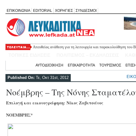
ΕΠΙΚΟΙΝΩΝΙΑ
EDITORIAL
ΧΟΡΗΓΙΕΣ
ΣΥΝΔΕΣΜΟΙ
Απευθείας ανάθεση για τη λειτουργία και παρακολούθηση του 
δικτύου Αγίου Νικήτα
ΤΟΠΙΚΕΣ ΕΙΔΗΣΕΙΣ
ΠΟΛΙΤΙΣΜΟΣ – ΕΚΔΗΛΩΣΕΙΣ
ΚΑΘ
Αρχική
ΑΥΤΟΔΙΟΙΚΗΣΗ
ΕΠΙΚΑΙΡΟΤΗΤΑ
ΤΟΥΡΙΣΜΟΣ
ΕΠΙΣ
ΕΙΚ
Published On:
Τε, Οκτ 31st, 2012
Νοέμβρης – Της Νόνης Σταματέλο
Επιλογή και εικονογράφηση: Νίκος Ζαβιτσάνος
ΝΟΕΜΒΡΗΣ*