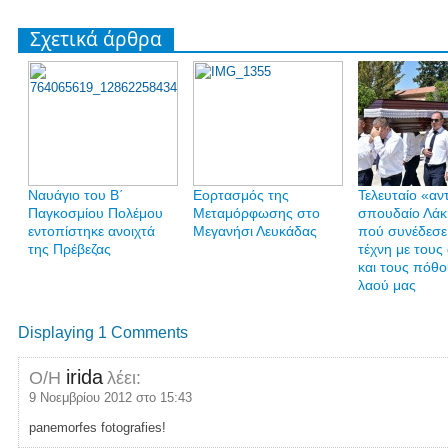
Σχετικά άρθρα
Ναυάγιο του Β΄
Εορτασμός της
Τελευταίο «αν
Παγκοσμίου Πολέμου
Μεταμόρφωσης στο
σπουδαίο Λάκ
εντοπίστηκε ανοιχτά
Μεγανήσι Λευκάδας
πού συνέδεσε
της Πρέβεζας
τέχνη με τους
και τους πόθο
λαού μας
Displaying 1 Comments
irida
Ο/Η
λέει:
9 Νοεμβρίου 2012 στο 15:43
panemorfes fotografies!