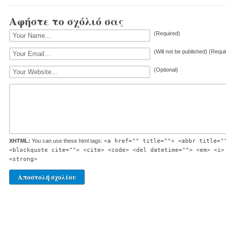
Αφήστε το σχόλιό σας
(Required)
(Will not be published) (Requi
(Optional)
XHTML:
You can use these html tags:
<a href="" title=""> <abbr title="
<blockquote cite=""> <cite> <code> <del datetime=""> <em> <i>
<strong>