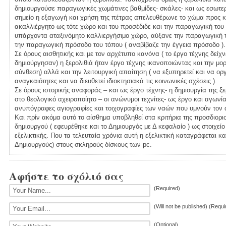
δημιουργούσε παραγωγικές χωμάτινες βαθμίδες- σκάλες- και ως εσωτερι
σημείο η εξαγωγή και χρήση της πέτρας απελευθέρωνε το χώμα προς κ
ακαλλιέργητο ως τότε χώρο και του προσέδιδε και την παραγωγική του 
υπάρχοντα αταξινόμητο καλλιεργήσιμο χώρο, αύξανε την παραγωγική τ
την παραγωγική πρόσοδο του τόπου ( αναβίβαζε την έγγεια πρόσοδο ).
Σε όρους αισθητικής και με τον αρχέτυπο κανόνα ( το έργο τέχνης δείχν
δημιούργησαν) η ξερολιθιά ήταν έργο τέχνης ικανοποιώντας και την μορ
σύνθεση) αλλά και την λειτουργική απαίτηση ( να εξυπηρετεί και να ο
αναγκαιότητες και να διευθετεί ιδιοκτησιακά τις κοινωνικές σχέσεις ).
Σε όρους ιστορικής αναφοράς – και ως έργο τέχνης- η δημιουργία της ξ
στο θεολογικό αχειροποίητο – οι ανώνυμοι τεχνίτες- ως έργο και αγων
ανυπόγραφες αγιογραφίες και τοιχογραφίες των ναών που υμνούν τον
Και πρίν ακόμα αυτό το αίσθημα υποβληθεί στα κριτήρια της προσδιορισ
δημιουργού ( εφευρέθηκε και το Δημιουργός με Δ κεφαλαίο ) ως στοιχεί
εξελικτικής. Που τα τελευταία χρόνια αυτή η εξελικτική καταγράφεται κ
Δημιουργούς) στους σκληρούς δίσκους των pc.
Αφήστε το σχόλιό σας
(Required)
(Will not be published) (Requi
(Optional)