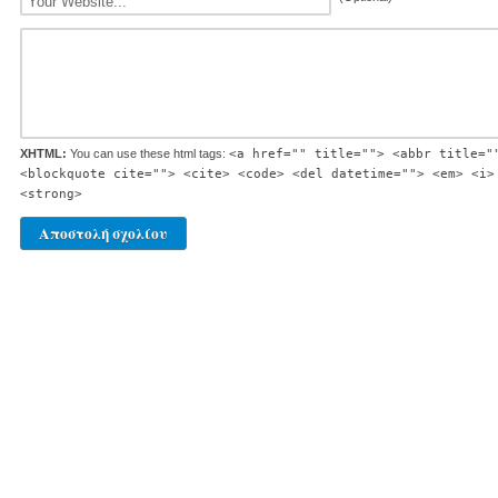
XHTML:
You can use these html tags:
<a href="" title=""> <abbr title="
<blockquote cite=""> <cite> <code> <del datetime=""> <em> <i>
<strong>