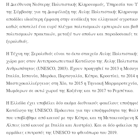
Η Διεύθυνση Νεότερης Πολιτιστικής Κληρονομιάς, Υπηρεσία του 
της Σύμβασης για τη Διαφύλαξη της Άυλης Πολιτιστικής Κληρονομ
αποδίδει ιδιαίτερη έμφαση στην ανάδειξη του ελληνικού αγροτικο
καθώς αποτελεί ένα ευρύ πλέγμα πολιτισμικών εμπειριών και βα
πολιτισμικών πρακτικών, μεταξύ των οποίων και παραδοσιακές τε
ξερολιθιάς.
Η Τέχνη της Ξερολιθιάς είναι το έκτο στοιχείο Άυλης Πολιτιστική
χώρα μας στον Αντιπροσωπευτικό Κατάλογο της Άυλης Πολιτιστικ
Ανθρωπότητας (UNESCO, 2003). Έχουν προηγηθεί το 2013 η Μεσογε
Ιταλία, Ισπανία, Μαρόκο, Πορτογαλία, Κύπρο, Κροατία), το 2014
Μαστιχοκαλλιέργειας στη Χίο, το 2015 η Τηνιακή Μαρμαροτεχνία, 
Μωμόερων σε οκτώ χωριά της Κοζάνης και το 2017 το Ρεμπέτικο.
Η Ελλάδα έχει υποβάλει δύο ακόμα διεθνικούς φακέλους υποψηφιό
Κατάλογο της UNESCO. Πρόκειται για την υποψηφιότητα της Ψαλτι
που υποβλήθηκε από κοινού με την Κύπρο, και τη Μετακινούμενη Κ
Άλπεις (από κοινού με Ιταλία και Αυστρία). Και οι δύο φάκελοι π
αρμόδιες επιτροπές της UNESCO το φθινόπωρο του 2019.