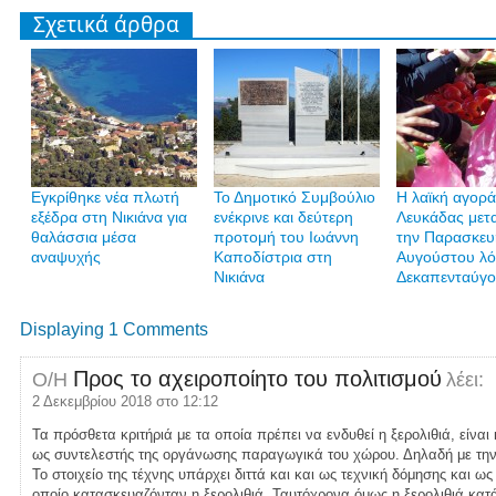
Σχετικά άρθρα
Εγκρίθηκε νέα πλωτή
Το Δημοτικό Συμβούλιο
Η λαϊκή αγορά
εξέδρα στη Νικιάνα για
ενέκρινε και δεύτερη
Λευκάδας μετ
θαλάσσια μέσα
προτομή του Ιωάννη
την Παρασκευ
αναψυχής
Καποδίστρια στη
Αυγούστου λ
Νικιάνα
Δεκαπενταύγ
Displaying 1 Comments
Προς το αχειροποίητο του πολιτισμού
Ο/Η
λέει:
2 Δεκεμβρίου 2018 στο 12:12
Τα πρόσθετα κριτήριά με τα οποία πρέπει να ενδυθεί η ξερολιθιά, είναι κ
ως συντελεστής της οργάνωσης παραγωγικά του χώρου. Δηλαδή με την 
Το στοιχείο της τέχνης υπάρχει διττά και και ως τεχνική δόμησης και ω
οποίο κατασκευαζόνταν η ξερολιθιά. Ταυτόχρονα όμως η ξερολιθιά κατ