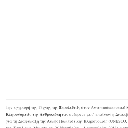
Ξερολιθιάς
Την εγγραφή της Τέχνης της
στον Αντιπροσωπευτικό 
Κληρονομιάς της Ανθρωπότητας
ενέκρινε μετ’ επαίνων η Διακυβ
για τη Διαφύλαξη της Άυλης Πολιτιστικής Κληρονομιάς (UNESCO, 
της (Port Louis, Μαυρίκιος, 26 Νοεμβρίου – 1 Δεκεμβρίου 2018), ύσ