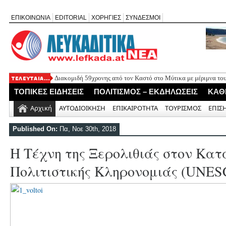
ΕΠΙΚΟΙΝΩΝΙΑ
EDITORIAL
ΧΟΡΗΓΙΕΣ
ΣΥΝΔΕΣΜΟΙ
Διακομιδή 59χρονης από τον Καστό στο Μύτικα με μέριμνα του
Εγκρίθηκε νέα πλωτή εξέδρα στη Νικιάνα για θαλάσσια μέσα α
ΤΟΠΙΚΕΣ ΕΙΔΗΣΕΙΣ
ΠΟΛΙΤΙΣΜΟΣ – ΕΚΔΗΛΩΣΕΙΣ
ΚΑΘ
Το Δημοτικό Συμβούλιο ενέκρινε και δεύτερη προτομή του Ιωά
Πρόγραμμα πανηγύρεως του Ιερού Ναού Αγίου Σπυρίδωνος Λαζ
Αρχική
ΑΥΤΟΔΙΟΙΚΗΣΗ
ΕΠΙΚΑΙΡΟΤΗΤΑ
ΤΟΥΡΙΣΜΟΣ
ΕΠΙΣ
Επιστολή διαμαρτυρίας για την επικινδυνότητα του μονοπατιού
Published On:
Πα, Νοε 30th, 2018
H Τέχνη της Ξερολιθιάς στον Κα
Πολιτιστικής Κληρονομιάς (UNES