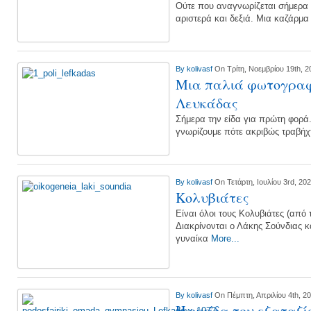
Ούτε που αναγνωρίζεται σήμερα 
αριστερά και δεξιά. Μια καζάρμ
By
kolivasf
On Τρίτη, Νοεμβρίου 19th, 2
Μια παλιά φωτογραφί
Λευκάδας
Σήμερα την είδα για πρώτη φορά.
γνωρίζουμε πότε ακριβώς τραβήχ
By
kolivasf
On Τετάρτη, Ιουλίου 3rd, 20
Κολυβιάτες
Είναι όλοι τους Κολυβιάτες (από
Διακρίνονται ο Λάκης Σούνδιας κα
γυναίκα
More...
By
kolivasf
On Πέμπτη, Απριλίου 4th, 2
Η ομάδα του εξαταξί