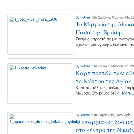
By
kolivasf
On Σάββατο, Μαρτίου 7th, 2
Το Μητρώο της Αθωότ
Πασά την Βρύση»
Σκέψεις μπροστά σε μια φωτογρα
σχολική φωτογραφία δεν είναι π
By
kolivasf
On Κυριακή, Μαρτίου 9th, 2
Καρτ ποστάλ των αδ
το Κάστρο της Αγία
Καρτ ποστάλ των αδελφών Τσιρίμ
Μαύρας. Στο βάθος δεξιά
More..
By
kolivasf
On Παρασκευή, Ιανουαρίου 1
Ο επαρχιακός δρόμος
στο κέντρο της Νικιά