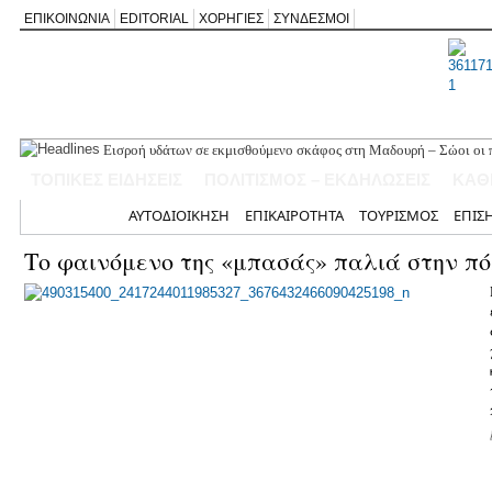
ΕΠΙΚΟΙΝΩΝΙΑ
EDITORIAL
ΧΟΡΗΓΙΕΣ
ΣΥΝΔΕΣΜΟΙ
Εισροή υδάτων σε εκμισθούμενο σκάφος στη Μαδουρή – Σώοι οι π
ΣΧΟΛΙΟ ΣΤΟ ΔΗΜΟΣΙΕΥΜΑ: «Η Φαρμακολύτρια» του Αλέξανδρου
ΤΟΠΙΚΕΣ ΕΙΔΗΣΕΙΣ
ΠΟΛΙΤΙΣΜΟΣ – ΕΚΔΗΛΩΣΕΙΣ
ΚΑΘ
Καλλιγωνίου (της Χριστίνας Μιχαλά)
Άγιος Νικήτας: Απορρίφθηκε αίτημα για φιλανθρωπική δράση στ
Αρχική
ΑΥΤΟΔΙΟΙΚΗΣΗ
ΕΠΙΚΑΙΡΟΤΗΤΑ
ΤΟΥΡΙΣΜΟΣ
ΕΠΙΣ
Πανηγύρι της Παναγίας στον Αλέξανδρο με αφιέρωμα για τα 50 χ
Νέο Τουριστικό Χωροταξικό: Τι αλλάζει σε Λευκάδα και Μεγανήσι
Το φαινόμενο της «μπασάς» παλιά στην π
και τουριστική ανάπτυξη