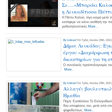
Σε….«Μπαράκι Καλοκ
η Λευκαδίτισσα Πάττ
Η Πάττυ Καλού, λίγο καιρό μετά τ
κατάφερε να κάνει αισθητή την πα
ραδιοτηλεοπτικές
More...
By
kolivasf
On Τρίτη, Ιουνίου 29th, 2021
Δήμος Λευκάδας: Εγκ
έργου «Διαμόρφωση τ
δικαστηρίων για τη
Ο συνολικός προϋπολογισμός του
More...
By
kolivasf
On Τρίτη, Ιουνίου 29th, 2021
Αλλαγές βουλευτικών
Ημαθία
Πηγή: Eurokinissi Το Εκλογοδικεί
δύο αποφάσεις του, μετά από ε
ψηφοδελτίων,
More...