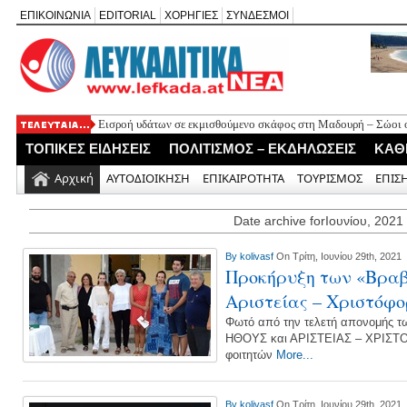
ΕΠΙΚΟΙΝΩΝΙΑ
EDITORIAL
ΧΟΡΗΓΙΕΣ
ΣΥΝΔΕΣΜΟΙ
Εισροή υδάτων σε εκμισθούμενο σκάφος στη Μαδουρή – Σώοι οι
ΣΧΟΛΙΟ ΣΤΟ ΔΗΜΟΣΙΕΥΜΑ: «Η Φαρμακολύτρια» του Αλέξανδ
ΤΟΠΙΚΕΣ ΕΙΔΗΣΕΙΣ
ΠΟΛΙΤΙΣΜΟΣ – ΕΚΔΗΛΩΣΕΙΣ
ΚΑΘ
Καλλιγωνίου (της Χριστίνας Μιχαλά)
Άγιος Νικήτας: Απορρίφθηκε αίτημα για φιλανθρωπική δράση 
Αρχική
ΑΥΤΟΔΙΟΙΚΗΣΗ
ΕΠΙΚΑΙΡΟΤΗΤΑ
ΤΟΥΡΙΣΜΟΣ
ΕΠΙΣ
Πανηγύρι της Παναγίας στον Αλέξανδρο με αφιέρωμα για τα 50
Νέο Τουριστικό Χωροταξικό: Τι αλλάζει σε Λευκάδα και Μεγανή
Date archive forΙουνίου, 2021
και τουριστική ανάπτυξη
By
kolivasf
On Τρίτη, Ιουνίου 29th, 2021
Προκήρυξη των «Βραβ
Αριστείας – Χριστόφο
Φωτό από την τελετή απονομής τ
ΗΘΟΥΣ και ΑΡΙΣΤΕΙΑΣ – ΧΡΙΣ
φοιτητών
More...
By
kolivasf
On Τρίτη, Ιουνίου 29th, 2021