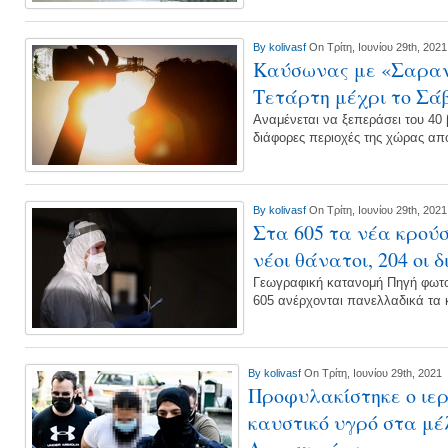
By
kolivasf
On Τρίτη, Ιουνίου 29th, 2021
Καύσωνας με «Σαραν
Τετάρτη μέχρι το Σά
Αναμένεται να ξεπεράσει του 40
διάφορες περιοχές της χώρας από
By
kolivasf
On Τρίτη, Ιουνίου 29th, 2021
Στα 605 τα νέα κρούσ
νέοι θάνατοι, 204 οι
Γεωγραφική κατανομή Πηγή φωτο
605 ανέρχονται πανελλαδικά τ
By
kolivasf
On Τρίτη, Ιουνίου 29th, 2021
Προφυλακίστηκε ο ιερ
καυστικό υγρό στα μέ