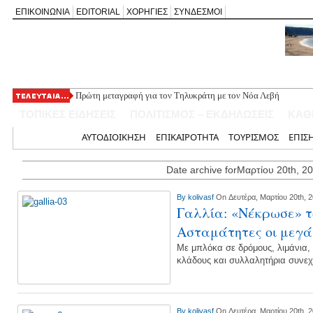
ΕΠΙΚΟΙΝΩΝΙΑ
EDITORIAL
ΧΟΡΗΓΙΕΣ
ΣΥΝΔΕΣΜΟΙ
Πρώτη μεταγραφή για τον Τηλυκράτη με τον Νόα Λεβή
Τσακίζει η ακρίβεια: Στα υψηλότερα επίπεδα της πενταετίας πο
ΤΟΠΙΚΕΣ ΕΙΔΗΣΕΙΣ
ΠΟΛΙΤΙΣΜΟΣ – ΕΚΔΗΛΩΣΕΙΣ
ΚΑΘ
Συμμετοχή της Νέας Χορωδίας Λευκάδας στην εκδήλωση «Το Μ
Παραδοσιακό γλέντι στις 13 Αυγούστου στον Άγιο Νικόλαο Βόνι
Αρχική
ΑΥΤΟΔΙΟΙΚΗΣΗ
ΕΠΙΚΑΙΡΟΤΗΤΑ
ΤΟΥΡΙΣΜΟΣ
ΕΠΙΣ
Νοσοκομείο Λευκάδας: Νοσηλευτές του Χειρουργικού Τομέα ζη
Date archive forΜαρτίου 20th, 2
By
kolivasf
On Δευτέρα, Μαρτίου 20th, 
Γαλλία: «Νέκρωσε» τ
Ασταμάτητες οι μεγά
Με μπλόκα σε δρόμους, λιμάνια, 
κλάδους και συλλαλητήρια συνε
By
kolivasf
On Δευτέρα, Μαρτίου 20th, 