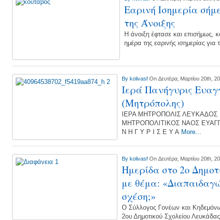
Εαρινή Ισημερία σήμ
της Άνοιξης
Η άνοιξη έφτασε και επισήμως, κ
ημέρα της εαρινής ισημερίας για
By
kolivasf
On Δευτέρα, Μαρτίου 20th, 2
Ιερά Πανήγυρις Ευαγ
(Μητρόπολης)
ΙΕΡΑ ΜΗΤΡΟΠΟΛΙΣ ΛΕΥΚΑΔΟΣ 
ΜΗΤΡΟΠΟΛΙΤΙΚΟΣ ΝΑΟΣ ΕΥΑΓΓΕ
Ν Η Γ Υ Ρ Ι Σ Ε Υ Α
More...
By
kolivasf
On Δευτέρα, Μαρτίου 20th, 2
Ημερίδα στο 2ο Δημοτ
με θέμα: «Διαπαιδαγώ
σχέση;»
Ο Σύλλογος Γονέων και Κηδεμόνω
2ου Δημοτικού Σχολείου Λευκάδας