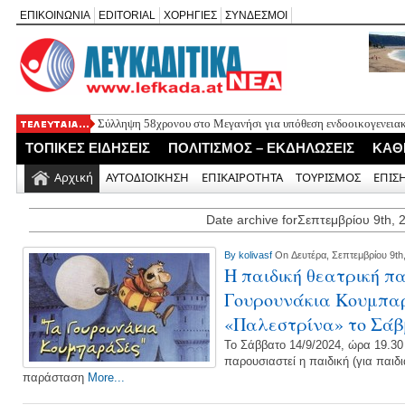
ΕΠΙΚΟΙΝΩΝΙΑ
EDITORIAL
ΧΟΡΗΓΙΕΣ
ΣΥΝΔΕΣΜΟΙ
Σύλληψη 58χρονου στο Μεγανήσι για υπόθεση ενδοοικογενειακ
Δύο συλλήψεις για κατοχή κάνναβης στη Λευκάδα στο πλαίσιο
ΤΟΠΙΚΕΣ ΕΙΔΗΣΕΙΣ
ΠΟΛΙΤΙΣΜΟΣ – ΕΚΔΗΛΩΣΕΙΣ
ΚΑΘ
Mέχρι τον Άγιο Νικόλαο Βόνιτσας έφτανε σήμερα το μεσημέρι 
Αφιέρωμα στον Ηλία Λογοθέτη απόψε στο Κηποθέατρο «Άγγελο
Αρχική
ΑΥΤΟΔΙΟΙΚΗΣΗ
ΕΠΙΚΑΙΡΟΤΗΤΑ
ΤΟΥΡΙΣΜΟΣ
ΕΠΙΣ
Η ΕΠ Ηπείρου – Κέρκυρας – Λευκάδας του ΚΚΕ πραγματοποίησε
Γράμμο
Date archive forΣεπτεμβρίου 9th, 
By
kolivasf
On Δευτέρα, Σεπτεμβρίου 9th
Η παιδική θεατρική 
Γουρουνάκια Κουμπαρ
«Παλεστρίνα» το Σάβ
Το Σάββατο 14/9/2024, ώρα 19.30
παρουσιαστεί η παιδική (για παιδι
παράσταση
More...