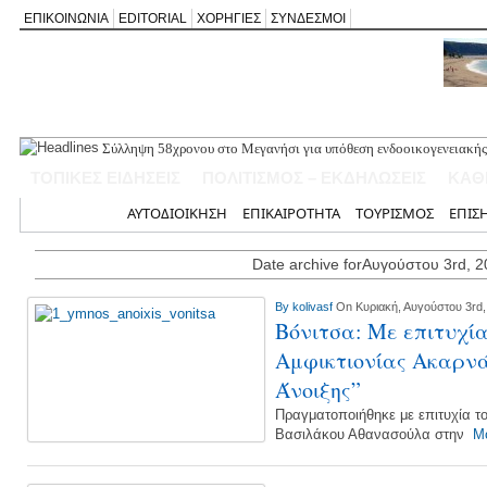
ΕΠΙΚΟΙΝΩΝΙΑ
EDITORIAL
ΧΟΡΗΓΙΕΣ
ΣΥΝΔΕΣΜΟΙ
Σύλληψη 58χρονου στο Μεγανήσι για υπόθεση ενδοοικογενειακής
Δύο συλλήψεις για κατοχή κάνναβης στη Λευκάδα στο πλαίσιο ασ
ΤΟΠΙΚΕΣ ΕΙΔΗΣΕΙΣ
ΠΟΛΙΤΙΣΜΟΣ – ΕΚΔΗΛΩΣΕΙΣ
ΚΑΘ
Mέχρι τον Άγιο Νικόλαο Βόνιτσας έφτανε σήμερα το μεσημέρι η 
Αφιέρωμα στον Ηλία Λογοθέτη απόψε στο Κηποθέατρο «Άγγελος 
Αρχική
ΑΥΤΟΔΙΟΙΚΗΣΗ
ΕΠΙΚΑΙΡΟΤΗΤΑ
ΤΟΥΡΙΣΜΟΣ
ΕΠΙΣ
Η ΕΠ Ηπείρου – Κέρκυρας – Λευκάδας του ΚΚΕ πραγματοποίησε ι
Γράμμο
Date archive forΑυγούστου 3rd, 
By
kolivasf
On Κυριακή, Αυγούστου 3rd,
Βόνιτσα: Με επιτυχία
Αμφικτιονίας Ακαρνά
Άνοιξης”
Πραγματοποιήθηκε με επιτυχία τ
Βασιλάκου Αθανασούλα στην
Mo