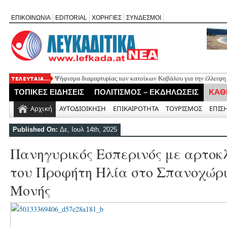
ΕΠΙΚΟΙΝΩΝΙΑ
EDITORIAL
ΧΟΡΗΓΙΕΣ
ΣΥΝΔΕΣΜΟΙ
Ψήφισμα διαμαρτυρίας των κατοίκων Καβάλου για την έλλειψη
«Έφυγε» σε ηλικία 74 ετών ο ηθοποιός Νίκος Καλογερόπουλος
ΤΟΠΙΚΕΣ ΕΙΔΗΣΕΙΣ
ΠΟΛΙΤΙΣΜΟΣ – ΕΚΔΗΛΩΣΕΙΣ
ΚΑΘ
Η Λευκάδα τίμησε τον δικό της Ηλία Λογοθέτη σε μια βραδιά γ
Θεία Λειτουργία για τους απόδημους Αλεξανδρίτες στον Άγιο 
Αρχική
ΑΥΤΟΔΙΟΙΚΗΣΗ
ΕΠΙΚΑΙΡΟΤΗΤΑ
ΤΟΥΡΙΣΜΟΣ
ΕΠΙΣ
Σύλληψη 58χρονου στο Μεγανήσι για υπόθεση ενδοοικογενειακ
Published On:
Δε, Ιουλ 14th, 2025
Πανηγυρικός Εσπερινός με αρτοκ
του Προφήτη Ηλία στο Σπανοχώρι 
Μονής