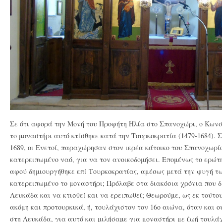
Σε ότι αφορά την Μονή του Προφήτη Ηλία στο Σπανοχώρι, ο Κων
το μοναστήρι αυτό κτίσθηκε κατά την Τουρκοκρατία (1479-1684). 
1689, οι Ενετοί, παραχώρησαν στον ιερέα κάτοικο του Σπανοχωρί
κατερειπωμένο ναό, για να τον ανοικοδομήσει. Επομένως το ερώτη
αφού δημιουργήθηκε επί Τουρκοκρατίας, αμέσως μετά την φυγή τω
κατερειπωμένο το μοναστήρι; Πρόλαβε στα διακόσια χρόνια που δ
Λευκάδα και να κτισθεί και να ερειπωθεί; Θεωρούμε, ως εκ τούτου
ακόμη και προτουρκικά, ή, τουλάχιστον τον 16ο αιώνα, όταν και 
στη Λευκάδα, για αυτό και μιλήσαμε για μοναστήρι με ζωή τουλά