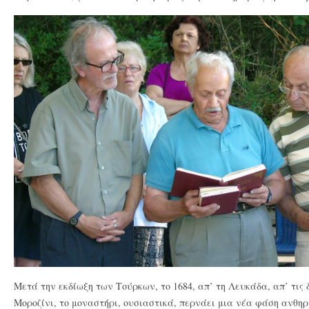
Μετά την εκδίωξη των Τούρκων, το 1684, απ’ τη Λευκάδα, απ’ τις
Μοροζίνι, το μοναστήρι, ουσιαστικά, περνάει μια νέα φάση ανθηρ