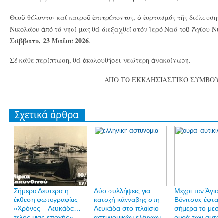
Θεοῦ θέλοντος καί καιροῦ ἐπιτρέποντος, ὁ ἑορτασμός τῆς διέλευση
Νικολάου ἀπό τό νησί μας θά διεξαχθεῖ στόν Ἱερό Ναό τοῦ Ἁγίου 
Σάββατο, 23 Μαΐου 2026
.
Σέ κάθε περίπτωση, θά ἀκολουθήσει νεώτερη ἀνακοίνωση.
ΑΠΟ ΤΟ ΕΚΚΛΗΣΙΑΣΤΙΚΟ ΣΥΜΒΟ
Σχετικά άρθρα
Σήμερα Δευτέρα η
Δύο συλλήψεις για
Mέχρι τον Άγι
έκθεση φωτογραφίας
κατοχή κάνναβης στη
Βόνιτσας έφτα
«Χρόνος – Λευκάδα…
Λευκάδα στο πλαίσιο
σήμερα το μεσ
τέλος μιας εποχής»
αστυνομικών ελέγχων
ουρά των αυτ