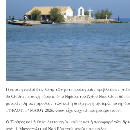
Γίνεται γνωστό ὅτι, λόγῳ τῶν μετεωρολογικῶν προβλέψεων γιά δυ
θαλάσσια περιοχή γύρω ἀπό τό Νησάκι τοῦ Ἁγίου Νικολάου, δέν θά
μετακίνηση τῶν προσκυνητῶν καί ἡ διεξαγωγή τῆς ἱερᾶς πανηγ
ΤΥΦΛΟΥ, 17 ΜΑΪΟΥ 2026, ὅπως εἶχε ἀρχικά προγραμματισθεῖ.
Ὁ Ὄρθρος καί ἡ Θεία Λειτουργία, καθώς καί ἡ προσφορά τῶν ἄρτ
στόν Ἱ. Μητροπολιτικό Ναό Εὐαγγελιστρίας Λευκάδος.