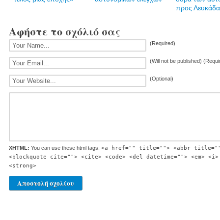
προς Λευκάδα
Αφήστε το σχόλιό σας
(Required)
(Will not be published) (Requi
(Optional)
XHTML:
You can use these html tags:
<a href="" title=""> <abbr title="
<blockquote cite=""> <cite> <code> <del datetime=""> <em> <i>
<strong>