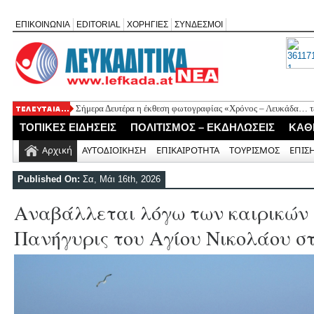
ΕΠΙΚΟΙΝΩΝΙΑ
EDITORIAL
ΧΟΡΗΓΙΕΣ
ΣΥΝΔΕΣΜΟΙ
Σήμερα Δευτέρα η έκθεση φωτογραφίας «Χρόνος – Λευκάδα… τέ
Ψήφισμα διαμαρτυρίας των κατοίκων Καβάλου για την έλλειψη
ΤΟΠΙΚΕΣ ΕΙΔΗΣΕΙΣ
ΠΟΛΙΤΙΣΜΟΣ – ΕΚΔΗΛΩΣΕΙΣ
ΚΑΘ
«Έφυγε» σε ηλικία 74 ετών ο ηθοποιός Νίκος Καλογερόπουλος
Η Λευκάδα τίμησε τον δικό της Ηλία Λογοθέτη σε μια βραδιά γ
Αρχική
ΑΥΤΟΔΙΟΙΚΗΣΗ
ΕΠΙΚΑΙΡΟΤΗΤΑ
ΤΟΥΡΙΣΜΟΣ
ΕΠΙΣ
Θεία Λειτουργία για τους απόδημους Αλεξανδρίτες στον Άγιο 
Published On:
Σα, Μάι 16th, 2026
Αναβάλλεται λόγω των καιρικών 
Πανήγυρις του Αγίου Νικολάου σ