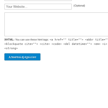
(Optional)
XHTML:
You can use these html tags:
<a href="" title=""> <abbr title="
<blockquote cite=""> <cite> <code> <del datetime=""> <em> <i>
<strong>