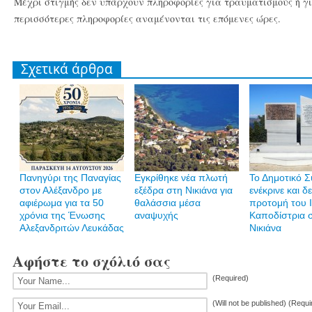
Μέχρι στιγμής δεν υπάρχουν πληροφορίες για τραυματισμούς ή γι
περισσότερες πληροφορίες αναμένονται τις επόμενες ώρες.
Σχετικά άρθρα
Πανηγύρι της Παναγίας
Εγκρίθηκε νέα πλωτή
Το Δημοτικό 
στον Αλέξανδρο με
εξέδρα στη Νικιάνα για
ενέκρινε και δ
αφιέρωμα για τα 50
θαλάσσια μέσα
προτομή του 
χρόνια της Ένωσης
αναψυχής
Καποδίστρια 
Αλεξανδριτών Λευκάδας
Νικιάνα
Αφήστε το σχόλιό σας
(Required)
(Will not be published) (Requi