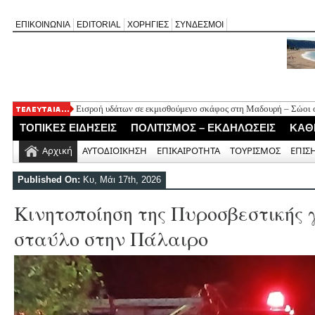
ΕΠΙΚΟΙΝΩΝΙΑ
EDITORIAL
ΧΟΡΗΓΙΕΣ
ΣΥΝΔΕΣΜΟΙ
Εισροή υδάτων σε εκμισθούμενο σκάφος στη Μαδουρή – Σώοι οι
ΣΧΟΛΙΟ ΣΤΟ ΔΗΜΟΣΙΕΥΜΑ: «Η Φαρμακολύτρια» του Αλέξανδ
ΤΟΠΙΚΕΣ ΕΙΔΗΣΕΙΣ
ΠΟΛΙΤΙΣΜΟΣ – ΕΚΔΗΛΩΣΕΙΣ
ΚΑΘ
Καλλιγωνίου (της Χριστίνας Μιχαλά)
Άγιος Νικήτας: Απορρίφθηκε αίτημα για φιλανθρωπική δράση 
Αρχική
ΑΥΤΟΔΙΟΙΚΗΣΗ
ΕΠΙΚΑΙΡΟΤΗΤΑ
ΤΟΥΡΙΣΜΟΣ
ΕΠΙΣ
Πανηγύρι της Παναγίας στον Αλέξανδρο με αφιέρωμα για τα 50
Νέο Τουριστικό Χωροταξικό: Τι αλλάζει σε Λευκάδα και Μεγανή
Published On:
Κυ, Μάι 17th, 2026
και τουριστική ανάπτυξη
Κινητοποίηση της Πυροσβεστικής 
σταύλο στην Πάλαιρο