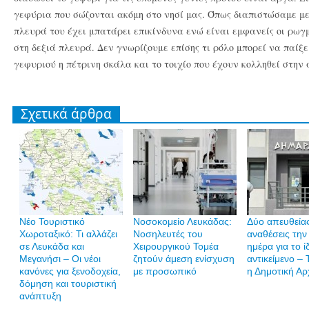
γεφύρια που σώζονται ακόμη στο νησί μας. Όπως διαπιστώσαμε με 
πλευρά του έχει μπατάρει επικίνδυνα ενώ είναι εμφανείς οι ρωγ
στη δεξιά πλευρά. Δεν γνωρίζουμε επίσης τι ρόλο μπορεί να παίξε
γεφυριού η πέτρινη σκάλα και το τοιχίο που έχουν κολληθεί στην 
Σχετικά άρθρα
Νέο Τουριστικό
Νοσοκομείο Λευκάδας:
Δύο απευθεία
Χωροταξικό: Τι αλλάζει
Νοσηλευτές του
αναθέσεις την 
σε Λευκάδα και
Χειρουργικού Τομέα
ημέρα για το ί
Μεγανήσι – Οι νέοι
ζητούν άμεση ενίσχυση
αντικείμενο – 
κανόνες για ξενοδοχεία,
με προσωπικό
η Δημοτική Αρ
δόμηση και τουριστική
ανάπτυξη