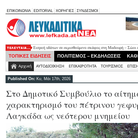
ΕΠΙΚΟΙΝΩΝΙΑ
EDITORIAL
ΧΟΡΗΓΙΕΣ
ΣΥΝΔΕΣΜΟΙ
Εισροή υδάτων σε εκμισθούμενο σκάφος στη Μαδουρή – Σώοι οι
ΣΧΟΛΙΟ ΣΤΟ ΔΗΜΟΣΙΕΥΜΑ: «Η Φαρμακολύτρια» του Αλέξανδ
ΤΟΠΙΚΕΣ ΕΙΔΗΣΕΙΣ
ΠΟΛΙΤΙΣΜΟΣ – ΕΚΔΗΛΩΣΕΙΣ
ΚΑΘ
Καλλιγωνίου (της Χριστίνας Μιχαλά)
Άγιος Νικήτας: Απορρίφθηκε αίτημα για φιλανθρωπική δράση 
Αρχική
ΑΥΤΟΔΙΟΙΚΗΣΗ
ΕΠΙΚΑΙΡΟΤΗΤΑ
ΤΟΥΡΙΣΜΟΣ
ΕΠΙΣ
Πανηγύρι της Παναγίας στον Αλέξανδρο με αφιέρωμα για τα 50
Νέο Τουριστικό Χωροταξικό: Τι αλλάζει σε Λευκάδα και Μεγανή
Published On:
Κυ, Μάι 17th, 2026
και τουριστική ανάπτυξη
Στο Δημοτικό Συμβούλιο το αίτημ
χαρακτηρισμό του πέτρινου γεφυ
Λαγκάδα ως νεότερου μνημείου