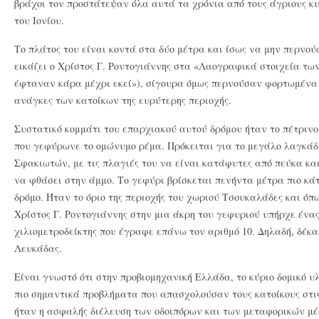
βράχοι τον προστάτεψαν όλα αυτά τα χρόνια από τους άγριους κ
του Ιονίου.
Το πλάτος του είναι κοντά στα δύο μέτρα και ίσως να μην περνού
εικάζει ο Χρίστος Γ. Ροντογιάννης στα «Λαογραφικά στοιχεία τω
έφταναν κάρα μέχρι εκεί»), σίγουρα όμως περνούσαν φορτωμένα 
ανάγκες των κατοίκων της ευρύτερης περιοχής.
Συστατικό κομμάτι του επαρχιακού αυτού δρόμου ήταν το πέτρινο
που γεφύρωνε το ομώνυμο ρέμα. Πρόκειται για το μεγάλο λαγκάδ
Σφακιωτών, με τις πλαγιές του να είναι κατάφυτες από πεύκα και
να φθάσει στην άμμο. Το γεφύρι βρίσκεται πενήντα μέτρα πιο κά
δρόμο. Ήταν το όριο της περιοχής του χωριού Τσουκαλάδες και ό
Χρίστος Γ. Ροντογιάννης στην μια άκρη του γεφυριού υπήρχε ένα
χιλιομετροδείκτης που έγραφε επάνω τον αριθμό 10. Δηλαδή, δέκα
Λευκάδας.
Είναι γνωστό ότι στην προβιομηχανική Ελλάδα, το κύριο δομικό υ
πιο σημαντικά προβλήματα που απασχολούσαν τους κατοίκους στι
ήταν η ασφαλής διέλευση των οδοιπόρων και των μεταφορικών μέ