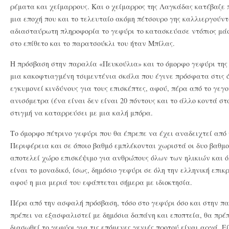
ρέματα και χείμαρρους. Και ο χείμαρρος της Λαγκάδας κατέβαζε 
μια εποχή που και το τελευταίο ακόμη πέτσουρο γης καλλιεργούν
αδιασταύρωτη πληροφορία το γεφύρι το κατασκεύασε ντόπιος μ
στο επίθετο και το παρατσούκλι του ήταν Μπίλας.
Η πρόσβαση στην παραλία «Πευκούλια» και το όμορφο γεφύρι της
μια κακοφτιαγμένη τσιμεντένια σκάλα που έγινε πρόσφατα στις ό
εγκυμονεί κινδύνους για τους επισκέπτες, αφού, πέρα από το γεγο
ανισόμετρα (ένα είναι δεν είναι 20 πόντους και το άλλο κοντά στ
στιγμή να καταρρεύσει με μια καλή μπόρα.
Το όμορφο πέτρινο γεφύρι που θα έπρεπε να έχει αναδειχτεί από τ
Περιφέρεια και σε όποιο βαθμό εμπλέκονται χωριστά οι δυο βαθμοί
αποτελεί χώρο επισκέψιμο για ανθρώπους όλων των ηλικιών και 
είναι το μοναδικό, ίσως, δημόσιο γεφύρι σε όλη την ελληνική επι
αφού η μια μεριά του εφάπτεται σήμερα με ιδιοκτησία.
Πέρα από την ασφαλή πρόσβαση, τόσο στο γεφύρι όσο και στην π
πρέπει να εξασφαλιστεί με δημόσια δαπάνη και εποπτεία, θα πρέπ
διασωθεί το γεφύρι για τις επόμενες γενιές προτού είναι αργά. Ε