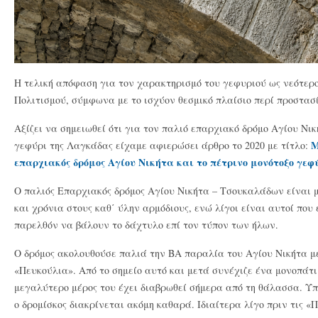
Η τελική απόφαση για τον χαρακτηρισμό του γεφυριού ως νεότερο
Πολιτισμού, σύμφωνα με το ισχύον θεσμικό πλαίσιο περί προστασί
Αξίζει να σημειωθεί ότι για τον παλιό επαρχιακό δρόμο Αγίου Νικ
Μ
γεφύρι της Λαγκάδας είχαμε αφιερώσει άρθρο το 2020 με τίτλο:
επαρχιακός δρόμος Αγίου Νικήτα και το πέτρινο μονότοξο γεφ
Ο παλιός Επαρχιακός δρόμος Αγίου Νικήτα – Τσουκαλάδων είναι μ
και χρόνια στους καθ΄ ύλην αρμόδιους, ενώ λίγοι είναι αυτοί που
παρελθόν να βάλουν το δάχτυλο επί τον τύπον των ήλων.
Ο δρόμος ακολουθούσε παλιά την ΒΑ παραλία του Αγίου Νικήτα μέ
«Πευκούλια». Από το σημείο αυτό και μετά συνέχιζε ένα μονοπάτι
μεγαλύτερο μέρος του έχει διαβρωθεί σήμερα από τη θάλασσα. Υ
ο δρομίσκος διακρίνεται ακόμη καθαρά. Ιδιαίτερα λίγο πριν τις «