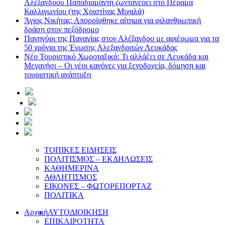
Αλέξανδρου Παπαδιαμάντη ζωντανεύει στο Πέραμα
Καλλιγωνίου (της Χριστίνας Μιχαλά)
Άγιος Νικήτας: Απορρίφθηκε αίτημα για φιλανθρωπική
δράση στον πεζόδρομο
Πανηγύρι της Παναγίας στον Αλέξανδρο με αφιέρωμα για τα
50 χρόνια της Ένωσης Αλεξανδριτών Λευκάδας
Νέο Τουριστικό Χωροταξικό: Τι αλλάζει σε Λευκάδα και
Μεγανήσι – Οι νέοι κανόνες για ξενοδοχεία, δόμηση και
τουριστική ανάπτυξη
ΤΟΠΙΚΕΣ ΕΙΔΗΣΕΙΣ
ΠΟΛΙΤΙΣΜΟΣ – ΕΚΔΗΛΩΣΕΙΣ
ΚΑΘΗΜΕΡΙΝΑ
ΑΘΛΗΤΙΣΜΟΣ
ΕΙΚΟΝΕΣ – ΦΩΤΟΡΕΠΟΡΤΑΖ
ΠΟΛΙΤΙΚΑ
Αρχική
ΑΥΤΟΔΙΟΙΚΗΣΗ
ΕΠΙΚΑΙΡΟΤΗΤΑ