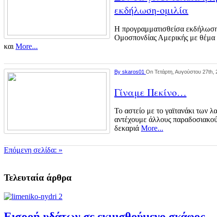
εκδήλωση-ομιλία
Η προγραμματισθείσα εκδήλωση 
Ομοσπονδίας Αμερικής με θέμα 
και
More...
By
skaros01
On Τετάρτη, Αυγούστου 27th, 
Γίναμε Πεκίνο…
Το αστείο με το γαϊτανάκι των
αντέχουμε άλλους παραδοσιακούς
δεκαριά
More...
Επόμενη σελίδα: »
Τελευταία άρθρα
Εισροή υδάτων σε εκμισθούμενο σκάφος