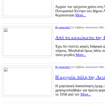
Άρχισε τον τρέχοντα χρόνο στη 
Πνευματικό Κέντρο του Δήμου Λ
θεματολογία
More...
By
skaros01
On Σάββατο, Αυγούστου 30th,
Από τα καμώματα της 
Έχω δει πολλές φορές διάφορα φ
τοίχους. Μυγδαλιά όμως πάνω σε
τόσο μεγάλη
More...
By
skaros01
On Σάββατο, Αυγούστου 30th,
Η αρχαία πόλη της Λευ
Η μαγνητική διασκόπηση (γερμ.:
χρησιμοποιήθηκε για πρώτη φορ
το 1958 από τον
More...