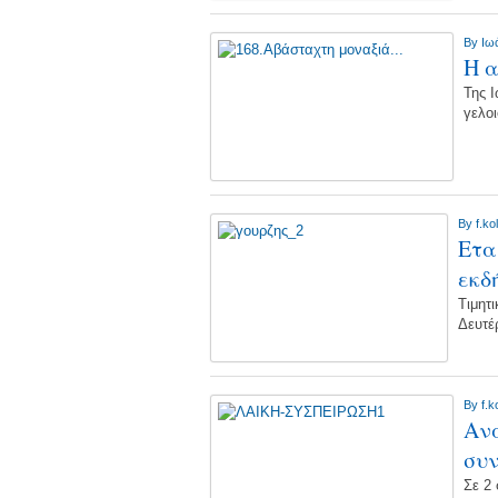
By
Ιω
Η 
Της 
γελο
By
f.ko
Ετα
εκδ
Τιμητ
Δευτέ
By
f.k
Ανα
συν
Σε 2 