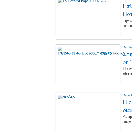
Επί
Πο
Την 
με ε
By
f.k
Στη
3η 
Πραγ
«Ion
By
kol
Η σ
δι
Αντιμ
μας»