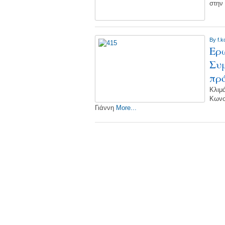
στην
By
f.k
Ερώ
Συμ
πρ
Κλιμ
Κωνσ
Γιάννη
More...