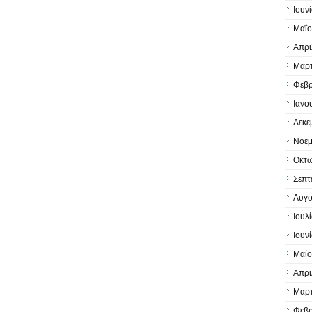
Ιουν
Μαΐο
Απρι
Μαρτ
Φεβρ
Ιανο
Δεκε
Νοεμ
Οκτω
Σεπτ
Αυγο
Ιουλ
Ιουν
Μαΐο
Απρι
Μαρτ
Φεβρ