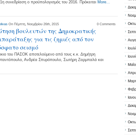
 1η συνεδρίαση ο προϋπολογισμός του 2016. Πρόκειται
More...
Δεκε
Νοεμ
Οκτω
olivas
On Πέμπτη, Νοεμβρίου 26th, 2015
0 Comments
τηση βουλευτών της Δημοκρατικής
Σεπτ
παράταξης για τις ζημιές από τον
Αυγο
όσφατο σεισμό
Ιουλ
άκιο του ΠΑΣΟΚ αποτελούμενο από τους κ.κ. Δημήτρη
Ιουν
ταντόπουλο, Ανδρέα Σπυρόπουλο, Σωτήρη Ζαρμπαλά και
Μαΐο
Απρι
Μαρτ
Φεβρ
Ιανο
Δεκε
Νοεμ
Οκτω
Σεπτ