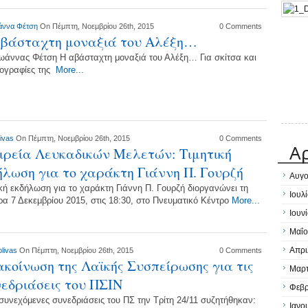
άννα Φέτση
On Πέμπτη, Νοεμβρίου 26th, 2015
0 Comments
αβάσταχτη μοναξιά του Αλέξη…
Ιωάννας Φέτση Η αβάσταχτη μοναξιά του Αλέξη… Για σκίτσα και
ιογραφίες της
More...
livas
On Πέμπτη, Νοεμβρίου 26th, 2015
0 Comments
Α
ιρεία Λευκαδικών Μελετών: Τιμητική
ήλωση για το χαράκτη Γιάννη Π. Γουρζή
Αυγο
ική εκδήλωση για το χαράκτη Γιάννη Π. Γουρζή διοργανώνει τη
Ιουλ
ρα 7 Δεκεμβρίου 2015, στις 18:30, στο Πνευματικό Κέντρο
More...
Ιουν
Μαΐο
Απρι
olivas
On Πέμπτη, Νοεμβρίου 26th, 2015
0 Comments
κοίνωση της Λαϊκής Συσπείρωσης για τις
Μαρτ
εδριάσεις του ΠΣΙΝ
Φεβρ
συνεχόμενες συνεδριάσεις του ΠΣ την Τρίτη 24/11 συζητήθηκαν:
Ιανο