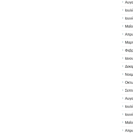
Αυγο
Ιουλ
Ιουν
Μαΐο
Απρι
Μαρτ
Φεβρ
Ιανο
Δεκε
Νοεμ
Οκτω
Σεπτ
Αυγο
Ιουλ
Ιουν
Μαΐο
Απρι