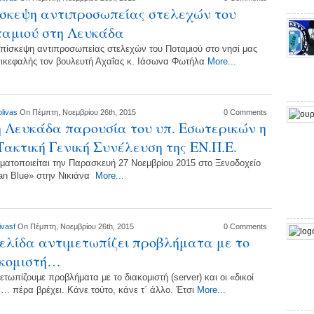
σκεψη αντιπροσωπείας στελεχών του
ταμιού στη Λευκάδα
επίσκεψη αντιπροσωπείας στελεχών του Ποταμιού στο νησί μας
πικεφαλής τον βουλευτή Αχαΐας κ. Ιάσωνα Φωτήλα
More...
olivas
On Πέμπτη, Νοεμβρίου 26th, 2015
0 Comments
 Λευκάδα παρουσία του υπ. Εσωτερικών η
Τακτική Γενική Συνέλευση της ΕΝ.Π.Ε.
ματοποιείται την Παρασκευή 27 Νοεμβρίου 2015 στο Ξενοδοχείο
ian Blue» στην Νικιάνα
More...
ivasf
On Πέμπτη, Νοεμβρίου 26th, 2015
0 Comments
ελίδα αντιμετωπίζει προβλήματα με το
ακομιστή…
ετωπίζουμε προβλήματα με το διακομιστή (server) και οι «δικοί
 … πέρα βρέχει. Κάνε τούτο, κάνε τ΄ άλλο. Έτσι
More...