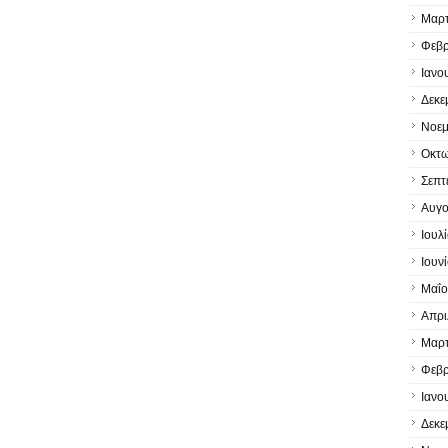
Μαρτ
Φεβρ
Ιανο
Δεκε
Νοεμ
Οκτω
Σεπτ
Αυγο
Ιουλ
Ιουν
Μαΐο
Απρι
Μαρτ
Φεβρ
Ιανο
Δεκε