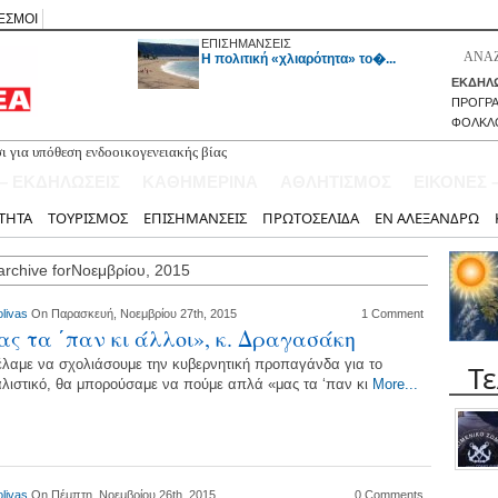
ΕΣΜΟΙ
ΕΠΙΣΗΜΑΝΣΕΙΣ
H πολιτική «χλιαρότητα» το�...
ΕΚΔΗΛΩ
ΠΡΟΓΡ
ΦΟΛΚΛ
 για υπόθεση ενδοοικογενειακής βίας
αβης στη Λευκάδα στο πλαίσιο αστυνομικών ελέγχων
 – ΕΚΔΗΛΩΣΕΙΣ
ΚΑΘΗΜΕΡΙΝΑ
ΑΘΛΗΤΙΣΜΟΣ
ΕΙΚΟΝΕΣ 
ς έφτανε σήμερα το μεσημέρι η ουρά των αυτοκινήτων προς Λευκάδα (VIDEO)
πόψε στο Κηποθέατρο «Άγγελος Σικελιανός»
ΤΗΤΑ
ΤΟΥΡΙΣΜΟΣ
ΕΠΙΣΗΜΑΝΣΕΙΣ
ΠΡΩΤΟΣΕΛΙΔΑ
ΕΝ ΑΛΕΞΑΝΔΡΩ
κάδας του ΚΚΕ πραγματοποίησε ιστορική πεζοπορική εξόρμηση στον Δυτικό
archive forΝοεμβρίου, 2015
olivas
On Παρασκευή, Νοεμβρίου 27th, 2015
1 Comment
ς τα ΄παν κι άλλοι», κ. Δραγασάκη
έλαμε να σχολιάσουμε την κυβερνητική προπαγάνδα για το
Τ
λιστικό, θα μπορούσαμε να πούμε απλά «μας τα ‘παν κι
More...
olivas
On Πέμπτη, Νοεμβρίου 26th, 2015
0 Comments