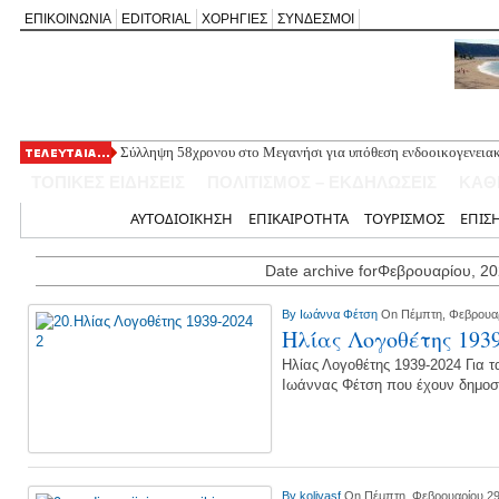
ΕΠΙΚΟΙΝΩΝΙΑ
EDITORIAL
ΧΟΡΗΓΙΕΣ
ΣΥΝΔΕΣΜΟΙ
Σύλληψη 58χρονου στο Μεγανήσι για υπόθεση ενδοοικογενειακ
Δύο συλλήψεις για κατοχή κάνναβης στη Λευκάδα στο πλαίσιο
ΤΟΠΙΚΕΣ ΕΙΔΗΣΕΙΣ
ΠΟΛΙΤΙΣΜΟΣ – ΕΚΔΗΛΩΣΕΙΣ
ΚΑΘ
Mέχρι τον Άγιο Νικόλαο Βόνιτσας έφτανε σήμερα το μεσημέρι 
Αφιέρωμα στον Ηλία Λογοθέτη απόψε στο Κηποθέατρο «Άγγελο
Αρχική
ΑΥΤΟΔΙΟΙΚΗΣΗ
ΕΠΙΚΑΙΡΟΤΗΤΑ
ΤΟΥΡΙΣΜΟΣ
ΕΠΙΣ
Η ΕΠ Ηπείρου – Κέρκυρας – Λευκάδας του ΚΚΕ πραγματοποίησε
Γράμμο
Date archive forΦεβρουαρίου, 2
By
Ιωάννα Φέτση
On Πέμπτη, Φεβρουαρ
Ηλίας Λογοθέτης 193
Ηλίας Λογοθέτης 1939-2024 Για τα
Ιωάννας Φέτση που έχουν δημοσι
By
kolivasf
On Πέμπτη, Φεβρουαρίου 29