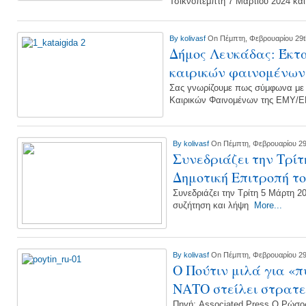
Τσικνοπέμπτη 7 Μαρτίου 2024 και
By
kolivasf
On Πέμπτη, Φεβρουαρίου 29t
Δήμος Λευκάδας: Έκτα
καιρικών φαινομένων
Σας γνωρίζουμε πως σύμφωνα με 
Καιρικών Φαινομένων της ΕΜΥ/ΕΜ
By
kolivasf
On Πέμπτη, Φεβρουαρίου 29
Συνεδριάζει την Τρίτ
Δημοτική Επιτροπή τ
Συνεδριάζει την Τρίτη 5 Μάρτη 202
συζήτηση και λήψη
More...
By
kolivasf
On Πέμπτη, Φεβρουαρίου 29
Ο Πούτιν μιλά για «π
ΝΑΤΟ στείλει στρατ
Πηγή: Associated Press Ο Ρώσος