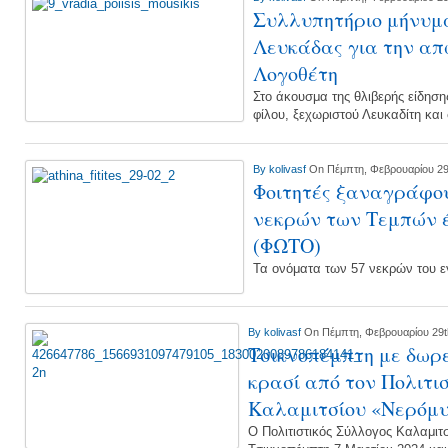
Συλλυπητήριο μήνυμ
Λευκάδας για την απ
Λογοθέτη
Στο άκουσμα της θλιβερής είδησ
φίλου, ξεχωριστού Λευκαδίτη κα
By
kolivasf
On Πέμπτη, Φεβρουαρίου 29
Φοιτητές ξαναγράφου
νεκρών των Τεμπών 
(ΦΩΤΟ)
Τα ονόματα των 57 νεκρών του
By
kolivasf
On Πέμπτη, Φεβρουαρίου 29t
Τσικνοπέμπτη με δωρ
κρασί από τον Πολιτι
Καλαμιτσίου «Νερόμ
Ο Πολιτιστικός Σύλλογος Καλαμιτ