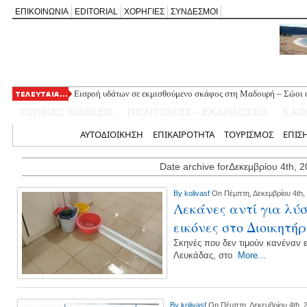
ΕΠΙΚΟΙΝΩΝΙΑ
EDITORIAL
ΧΟΡΗΓΙΕΣ
ΣΥΝΔΕΣΜΟΙ
Εισροή υδάτων σε εκμισθούμενο σκάφος στη Μαδουρή – Σώοι οι
ΣΧΟΛΙΟ ΣΤΟ ΔΗΜΟΣΙΕΥΜΑ: «Η Φαρμακολύτρια» του Αλέξανδ
ΤΟΠΙΚΕΣ ΕΙΔΗΣΕΙΣ
ΠΟΛΙΤΙΣΜΟΣ – ΕΚΔΗΛΩΣΕΙΣ
ΚΑΘ
Καλλιγωνίου (της Χριστίνας Μιχαλά)
Άγιος Νικήτας: Απορρίφθηκε αίτημα για φιλανθρωπική δράση 
Αρχική
ΑΥΤΟΔΙΟΙΚΗΣΗ
ΕΠΙΚΑΙΡΟΤΗΤΑ
ΤΟΥΡΙΣΜΟΣ
ΕΠΙΣ
Πανηγύρι της Παναγίας στον Αλέξανδρο με αφιέρωμα για τα 50
Νέο Τουριστικό Χωροταξικό: Τι αλλάζει σε Λευκάδα και Μεγανή
Date archive forΔεκεμβρίου 4th, 
και τουριστική ανάπτυξη
By
kolivasf
On Πέμπτη, Δεκεμβρίου 4th,
Λεκάνες αντί για λύσ
εικόνες στο Διοικητή
Σκηνές που δεν τιμούν κανέναν ε
Λευκάδας, στο
More...
By
kolivasf
On Πέμπτη, Δεκεμβρίου 4th, 