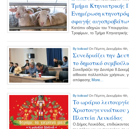
Τμήμα Κτηνιατρικής 
Ενημέρωση κτηνοτρόφ
σφαγής αιγοπροβάτω
Κατόπιν οδηγιών του Υπουργείου 
Τροφίμων, το Τμήμα Κτηνιατρικής
By
kolivasf
On Πέμπτη, Δεκεμβρίου 4th,
Συνεδριάζει την Δευ
το δημοτικό συμβούλ
Συνεδριάζει την Δευτέρα 8 Δεκεμβρ
αίθουσα πολλαπλών χρήσεων, γι
απόφασης
More...
By
kolivasf
On Πέμπτη, Δεκεμβρίου 4th,
Το ωράριο λειτουργί
Χριστουγεννιάτικου 
Πλατεία Λευκάδας
Ο Δήμος Λευκάδας, επιδιώκοντας 