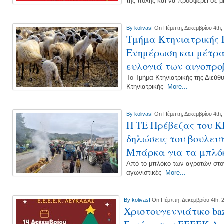
της πόλης και να προσφέρει σε 
By
kolivasf
On Πέμπτη, Δεκεμβρίου 4th,
Τμήμα Κτηνιατρικής 
Ενημέρωση και μέτρα
ευλογιά των αιγοπρ
Το Τμήμα Κτηνιατρικής της Διεύθ
Κτηνιατρικής
More...
By
kolivasf
On Πέμπτη, Δεκεμβρίου 4th,
Η ΤΕ Πρέβεζας του ΚΚ
δηλώσεις του βουλευ
Μπάρκα για τα μπλό
Από το μπλόκο των αγροτών στον
αγωνιστικές
More...
By
kolivasf
On Πέμπτη, Δεκεμβρίου 4th, 
Χριστουγεννιάτικο ba