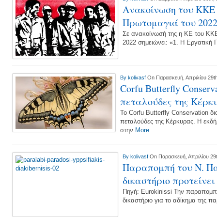
Ανακοίνωση του ΚΚΕ 
Πρωτομαγιά του 202
Σε ανακοίνωσή της η ΚΕ του ΚΚΕ
2022 σημειώνει: «1. Η Εργατική 
By
kolivasf
On Παρασκευή, Απριλίου 29th
Corfu Butterfly Conser
πεταλούδες της Κέρκ
Το Corfu Butterfly Conservation 
πεταλούδες της Κέρκυρας. Η εκδ
στην
More...
By
kolivasf
On Παρασκευή, Απριλίου 29t
Παραπομπή του Ν. Πα
δικαστήριο προτείνει
Πηγή: Eurokinissi Την παραπομπ
δικαστήριο για το αδίκημα της 