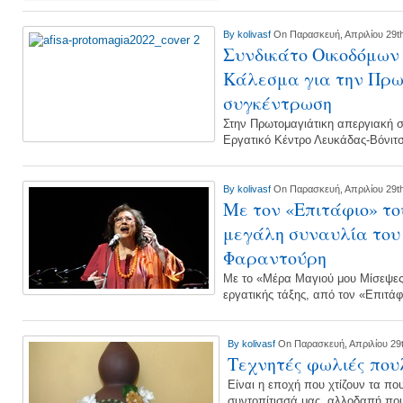
By
kolivasf
On Παρασκευή, Απριλίου 29th
Συνδικάτο Οικοδόμων
Κάλεσμα για την Πρω
συγκέντρωση
Στην Πρωτομαγιάτικη απεργιακή 
Εργατικό Κέντρο Λευκάδας-Βόνιτ
By
kolivasf
On Παρασκευή, Απριλίου 29th
Με τον «Επιτάφιο» του
μεγάλη συναυλία του
Φαραντούρη
Με το «Μέρα Μαγιού μου Μίσεψες»
εργατικής τάξης, από τον «Επιτά
By
kolivasf
On Παρασκευή, Απριλίου 29t
Τεχνητές φωλιές που
Είναι η εποχή που χτίζουν τα πο
συντοπίτισσά μας, αλλοδαπή που