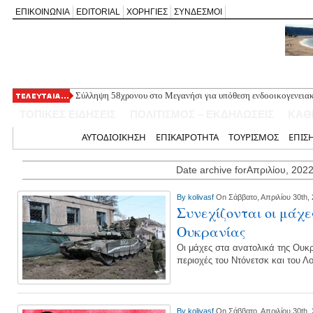
ΕΠΙΚΟΙΝΩΝΙΑ
EDITORIAL
ΧΟΡΗΓΙΕΣ
ΣΥΝΔΕΣΜΟΙ
Σύλληψη 58χρονου στο Μεγανήσι για υπόθεση ενδοοικογενειακ
Δύο συλλήψεις για κατοχή κάνναβης στη Λευκάδα στο πλαίσιο
ΤΟΠΙΚΕΣ ΕΙΔΗΣΕΙΣ
ΠΟΛΙΤΙΣΜΟΣ – ΕΚΔΗΛΩΣΕΙΣ
ΚΑΘ
Mέχρι τον Άγιο Νικόλαο Βόνιτσας έφτανε σήμερα το μεσημέρι 
Αφιέρωμα στον Ηλία Λογοθέτη απόψε στο Κηποθέατρο «Άγγελο
Αρχική
ΑΥΤΟΔΙΟΙΚΗΣΗ
ΕΠΙΚΑΙΡΟΤΗΤΑ
ΤΟΥΡΙΣΜΟΣ
ΕΠΙΣ
Η ΕΠ Ηπείρου – Κέρκυρας – Λευκάδας του ΚΚΕ πραγματοποίησε
Γράμμο
Date archive forΑπριλίου, 202
By
kolivasf
On Σάββατο, Απριλίου 30th,
Συνεχίζονται οι μάχε
Ουκρανίας
Οι μάχες στα ανατολικά της Ουκρα
περιοχές του Ντόνετσκ και του Λ
By
kolivasf
On Σάββατο, Απριλίου 30th,